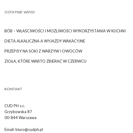
OSTATNIE WPISY
BÓB – WŁAŚCIWOŚCI I MOŻLIWOŚCI WYKORZYSTANIA W KUCHNI
DIETA ALKALICZNA A WYJAZDY WAKACYJNE
PRZEPISY NA SOKI Z WARZYW I OWOCÓW
ZIOŁA, KTÓRE WARTO ZBIERAĆ W CZERWCU
KONTAKT
CUD PH s.c.
Grzybowska 87
00-844 Warszawa
Email:
biuro@cudph.pl