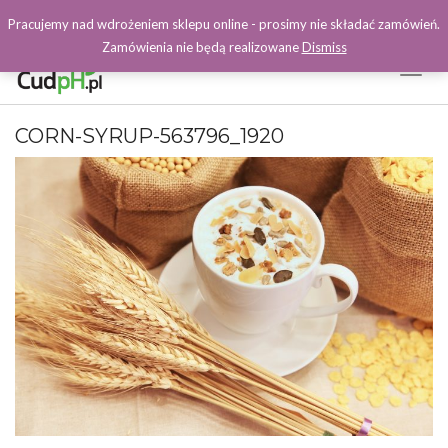
Pracujemy nad wdrożeniem sklepu online - prosimy nie składać zamówień.
Zamówienia nie będą realizowane
Dismiss
Toggl
Naviga
Facebook
CORN-SYRUP-563796_1920