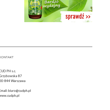
KONTAKT
CUD PH s.c.
Grzybowska 87
00-844 Warszawa
Email:
biuro@cudph.pl
www.cudph.pl