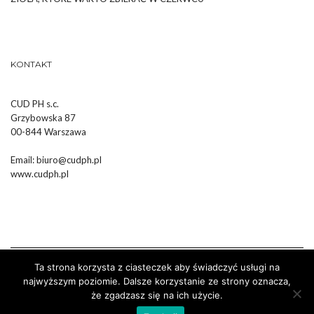
KONTAKT
CUD PH s.c.
Grzybowska 87
00-844 Warszawa
Email:
biuro@cudph.pl
www.cudph.pl
Ta strona korzysta z ciasteczek aby świadczyć usługi na
najwyższym poziomie. Dalsze korzystanie ze strony oznacza,
że zgadzasz się na ich użycie.
Wykonanie :
Strony Internetowe Białystok Dr Pixel