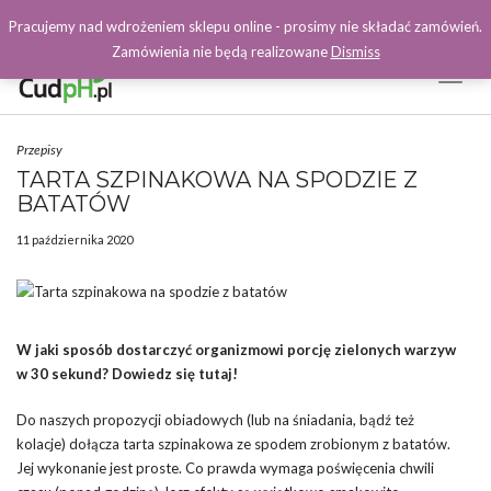
Pracujemy nad wdrożeniem sklepu online - prosimy nie składać zamówień.
Zamówienia nie będą realizowane
Dismiss
Toggl
Naviga
Facebook
Przepisy
TARTA SZPINAKOWA NA SPODZIE Z
BATATÓW
11 października 2020
W jaki sposób dostarczyć organizmowi porcję zielonych warzyw
w 30 sekund? Dowiedz się tutaj!
Do naszych propozycji obiadowych (lub na śniadania, bądź też
kolacje) dołącza tarta szpinakowa ze spodem zrobionym z batatów.
Jej wykonanie jest proste. Co prawda wymaga poświęcenia chwili