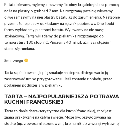
Batat obieramy, myjemy, osuszamy i kroimy krajalnicą lub za pomocą
noża na plastry o grubości 2 mm. Na rozgrzaną patelnię wlewamy
oliwę i smażymy na niej plastry batatu aż do zarumienienia. Następnie
przesmażone plastry odkładamy na ręcznik papierowy. Dno i boki
formy wykładamy plastrami batatu. Wylewamy na nie masę
szpinakową. Tartę wkładamy do piekarnika rozgrzanego do
temperatury 180 stopni C. Pieczemy 40 minut, aż masa stężeje i
stanie się rumiana.
Smacznego
Tarta szpinakowa najlepiej smakuje na ciepło, dlatego warto ją
zaserwować tuż po przygotowaniu. Jeśli zostanie z obiadu, przed
podaniem podgrzej ją w piekarniku.
TARTA – NAJPOPULARNIEJSZA POTRAWA
KUCHNI FRANCUSKIEJ
Tarta to danie charakterystyczne dla kuchni francuskiej, choć jest
znana praktycznie na całym świecie. Może być przygotowana na
słodko (np. z owocami sezonowymi, kremami) lub w wersji wytrawnej