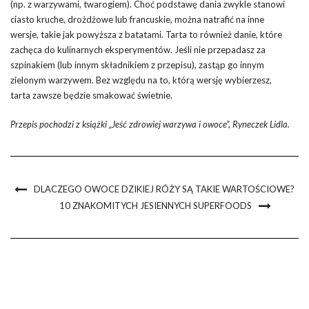
(np. z warzywami, twarogiem). Choć podstawę dania zwykle stanowi
ciasto kruche, drożdżowe lub francuskie, można natrafić na inne
wersje, takie jak powyższa z batatami. Tarta to również danie, które
zachęca do kulinarnych eksperymentów. Jeśli nie przepadasz za
szpinakiem (lub innym składnikiem z przepisu), zastąp go innym
zielonym warzywem. Bez względu na to, którą wersję wybierzesz,
tarta zawsze będzie smakować świetnie.
Przepis pochodzi z książki „Jeść zdrowiej warzywa i owoce”, Ryneczek Lidla.
DLACZEGO OWOCE DZIKIEJ RÓŻY SĄ TAKIE WARTOŚCIOWE?
10 ZNAKOMITYCH JESIENNYCH SUPERFOODS