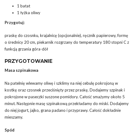
1 batat
1 łyżka oliwy
Przygotuj:
praskę do czosnku, krajalnicę (opcjonalnie), ręcznik papierowy, formę
o średnicy 20 cm, piekarnik rozgrzany do temperatury 180 stopni C z
funkcją grzania góra-dół
PRZYGOTOWANIE
Masa szpinakowa
Na patelnię wlewamy oliwę i szklimy na niej cebulę pokrojoną w
kostkę oraz czosnek przeciśnięty przez praskę. Dodajemy szpinak i
pokrojone w paseczki suszone pomidory. Całość smażymy około 5
minut. Następnie masę szpinakową przekładamy do miski. Dodajemy
do niej jogurt, jajko, grana padano i przyprawy. Całość dokładnie
mieszamy.
Spód