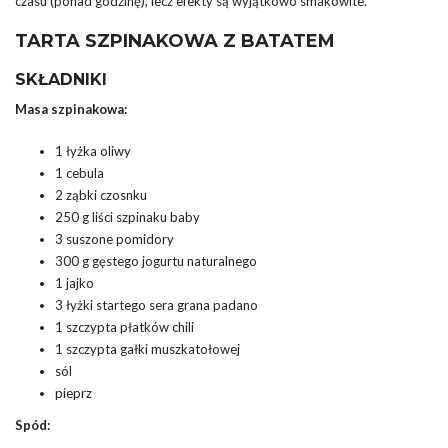
czasu (ponad godzinę), lecz efekty są wyjątkowo smakowite.
TARTA SZPINAKOWA Z BATATEM
SKŁADNIKI
Masa szpinakowa:
1 łyżka oliwy
1 cebula
2 ząbki czosnku
250 g liści szpinaku baby
3 suszone pomidory
300 g gęstego jogurtu naturalnego
1 jajko
3 łyżki startego sera grana padano
1 szczypta płatków chili
1 szczypta gałki muszkatołowej
sól
pieprz
Spód: