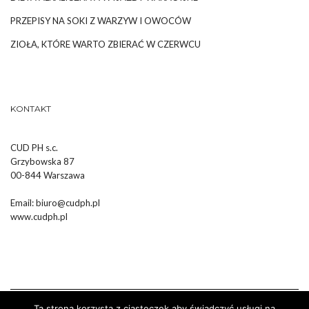
PRZEPISY NA SOKI Z WARZYW I OWOCÓW
ZIOŁA, KTÓRE WARTO ZBIERAĆ W CZERWCU
KONTAKT
CUD PH s.c.
Grzybowska 87
00-844 Warszawa
Email:
biuro@cudph.pl
www.cudph.pl
Ta strona korzysta z ciasteczek aby świadczyć usługi na