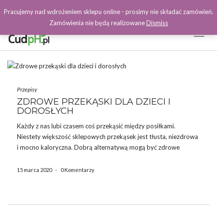
Pracujemy nad wdrożeniem sklepu online - prosimy nie składać zamówień.
Zamówienia nie będą realizowane
Dismiss
Toggl
Naviga
Facebook
Przepisy
ZDROWE PRZEKĄSKI DLA DZIECI I
DOROSŁYCH
Każdy z nas lubi czasem coś przekąsić między posiłkami.
Niestety większość sklepowych przekąsek jest tłusta, niezdrowa
i mocno kaloryczna. Dobrą alternatywą mogą być zdrowe
przekąski przygotowane w domu. Poniżej prezentujemy 5
prostych przepisów. Zdrowe przekąski Marchewkowe chipsy To
15 marca 2020
-
0 Komentarzy
świetny zamiennik zwykłych chipsów ziemniaczanych ze sklepu.
[…]