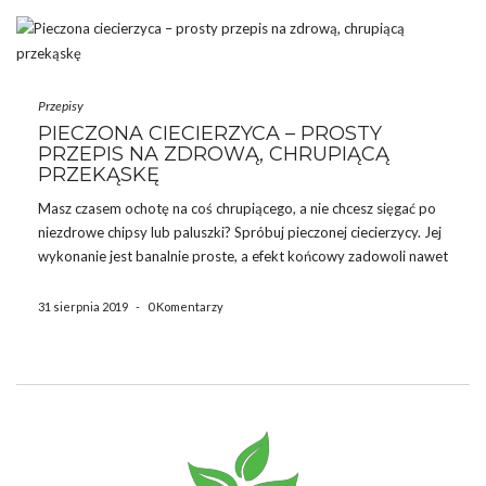
Przepisy
PIECZONA CIECIERZYCA – PROSTY
PRZEPIS NA ZDROWĄ, CHRUPIĄCĄ
PRZEKĄSKĘ
Masz czasem ochotę na coś chrupiącego, a nie chcesz sięgać po
niezdrowe chipsy lub paluszki? Spróbuj pieczonej ciecierzycy. Jej
wykonanie jest banalnie proste, a efekt końcowy zadowoli nawet
najbardziej wymagających smakoszy. Pieczona ciecierzyca –
przepis Składniki 1 puszka ciecierzycy konserwowej lub 1
31 sierpnia 2019
-
0 Komentarzy
szklanka gotowanej 3 […]