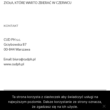
ZIOŁA, KTÓRE WARTO ZBIERAĆ W CZERWCU
KONTAKT
CUD PH s.c.
Grzybowska 87
00-844 Warszawa
Email:
biuro@cudph.pl
www.cudph.pl
Ta strona korzysta z ciasteczek aby świadczyć usługi na
najwyższym poziomie. Dalsze korzystanie ze strony oznacza,
że zgadzasz się na ich użycie.
Wykonanie :
Strony Internetowe Białystok Dr Pixel