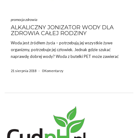
promocja zdrowia
ALKALICZNY JONIZATOR WODY DLA
ZDROWIA CAŁEJ RODZINY
Woda jest źródłem życia – potrzebują jej wszystkie żywe
organizmy, potrzebuje jej człowiek. Jednak gdzie szukać
naprawdę dobrej wody? Woda z butelki PET może zawierać
szkodliwe związki, które przeniknęły z butelki plastikowej. Woda
z kranu może zawierać chlor, azotany, arsen i inne niebezpieczne
21 sierpnia 2018
-
0 Komentarzy
związki. Woda […]