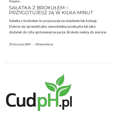
Przepisy
SAŁATKA Z BROKUŁEM –
PRZYGOTUJESZ JĄ W KILKA MINUT
Sałatka z brokułem to propozycja na śniadanie lub kolację.
Dobrze się sprawdzi jako samodzielna przekąska lub jako
dodatek do ryby gotowanej na parze. Brokuły należą do warzyw
odkwaszających organizm, mają również wiele innych cennych
właściwości zdrowotnych, dlatego warto zadbać o to, by często
29 stycznia 2019
-
0 Komentarzy
gościły w naszej […]