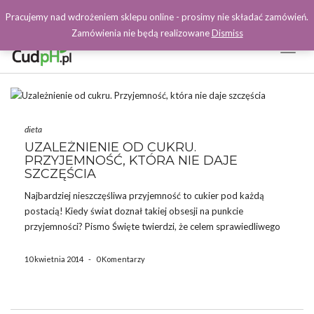
Pracujemy nad wdrożeniem sklepu online - prosimy nie składać zamówień.
Zamówienia nie będą realizowane
Dismiss
Toggl
Naviga
Facebook
dieta
UZALEŻNIENIE OD CUKRU.
PRZYJEMNOŚĆ, KTÓRA NIE DAJE
SZCZĘŚCIA
Najbardziej nieszczęśliwa przyjemność to cukier pod każdą
postacią! Kiedy świat doznał takiej obsesji na punkcie
przyjemności? Pismo Święte twierdzi, że celem sprawiedliwego
życia jest szczęście, nie przyjemność. Deklaracja Niepodległości
daje nam prawo do „dążenia do szczęścia,” a nie przyjemności.
10 kwietnia 2014
-
0 Komentarzy
Ale przyjemność znalazła się w centrum […]