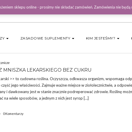
żeniem sklepu online - prosimy nie składać zamówień. Zamówienia nie będą
DZY
ZASADOWE SUPLEMENTY
KIM JESTEŚMY?
cznicze
Z MNISZKA LEKARSKIEGO BEZ CUKRU
karski >> to cudowna roślina. Oczyszcza, odkwasza organizm, wspomaga odp
 część jego właściwości. Zajmuje ważne miejsce w ziołolecznictwie, a odpowi
ny i dawkowany jest w stanie znacznie podreperować zdrowie. Roślinę moż
ć na wiele sposobów, a jednym z nich jest syrop […]
-
0 Komentarzy