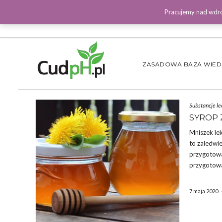
Pracujemy nad wdro
ZASADOWA BAZA WIE
Substancje le
SYROP 
Mniszek le
to zaledwie
przygotowa
przygotowa
7 maja 2020