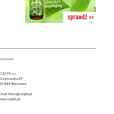
KONTAKT
CUD PH s.c.
Grzybowska 87
00-844 Warszawa
Email:
biuro@cudph.pl
www.cudph.pl