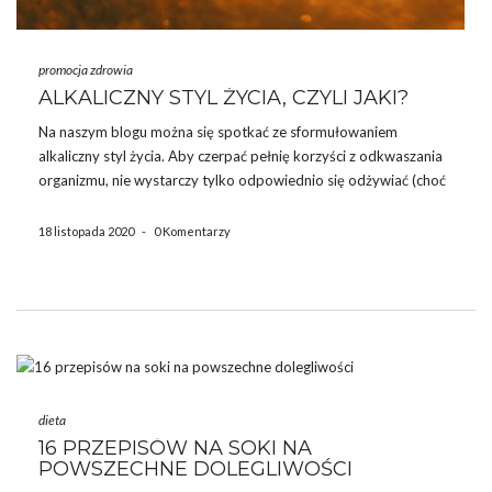
promocja zdrowia
ALKALICZNY STYL ŻYCIA, CZYLI JAKI?
Na naszym blogu można się spotkać ze sformułowaniem
alkaliczny styl życia. Aby czerpać pełnię korzyści z odkwaszania
organizmu, nie wystarczy tylko odpowiednio się odżywiać (choć
to oczywiście ogromny krok do zdrowia). Ważne są również inne
aspekty, które stają się częścią stylu życia. Poniżej wyjaśniamy,
18 listopada 2020
-
0 Komentarzy
co […]
dieta
16 PRZEPISÓW NA SOKI NA
POWSZECHNE DOLEGLIWOŚCI