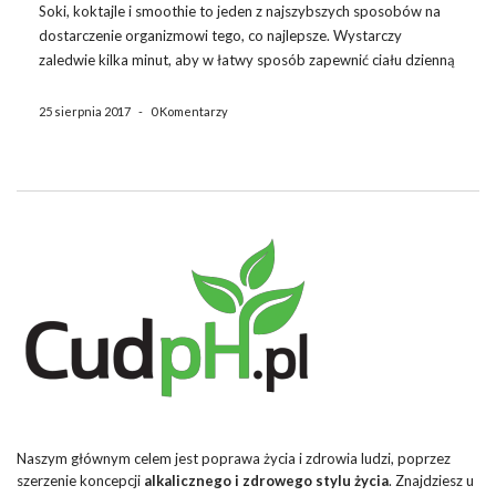
Soki, koktajle i smoothie to jeden z najszybszych sposobów na
dostarczenie organizmowi tego, co najlepsze. Wystarczy
zaledwie kilka minut, aby w łatwy sposób zapewnić ciału dzienną
dawkę warzyw i owoców. Bogactwo witamin i minerałów
sprawia, że soki chronią nas przed stresem i toksynami, z
25 sierpnia 2017
-
0 Komentarzy
którymi […]
Naszym głównym celem jest poprawa życia i zdrowia ludzi, poprzez
szerzenie koncepcji
alkalicznego i zdrowego stylu życia
. Znajdziesz u