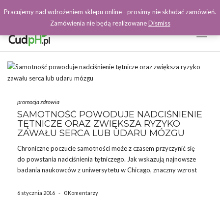
Pracujemy nad wdrożeniem sklepu online - prosimy nie składać zamówień.
Zamówienia nie będą realizowane
Dismiss
Toggl
Naviga
Facebook
promocja zdrowia
SAMOTNOŚĆ POWODUJE NADCIŚNIENIE
TĘTNICZE ORAZ ZWIĘKSZA RYZYKO
ZAWAŁU SERCA LUB UDARU MÓZGU
Chroniczne poczucie samotności może z czasem przyczynić się
do powstania nadciśnienia tętniczego. Jak wskazują najnowsze
badania naukowców z uniwersytetu w Chicago, znaczny wzrost
ciśnienia następuje już po 4 latach samotności. Badania wskazują
na bezpośredni związek pomiędzy samotnością a wzrostem
6 stycznia 2016
-
0 Komentarzy
ciśnienia tętniczego krwi niezależnie od wieku, […]