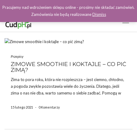
Pracujemy nad wdrożeniem sklepu online - prosimy nie składać zamówień.
Zamówienia nie będą realizowane
Dismiss
Toggl
Naviga
Facebook
Przepisy
ZIMOWE SMOOTHIE I KOKTAJLE – CO PIĆ
ZIMĄ?
Zima to pora roku, która nie rozpieszcza – jest ciemno, chłodno,
a pogoda zwykle pozostawia wiele do życzenia. Dlatego, jeśli
zima o nas nie dba, warto samemu o siebie zadbać. Pomogą w
tym pyszne smoothie i koktajle – świeże, aromatyczne, pełne
witamin, minerałów, antyoksydantów i […]
15 lutego 2021
-
0 Komentarzy