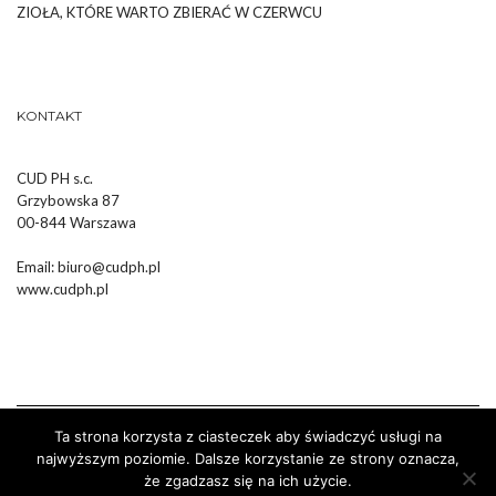
ZIOŁA, KTÓRE WARTO ZBIERAĆ W CZERWCU
KONTAKT
CUD PH s.c.
Grzybowska 87
00-844 Warszawa
Email:
biuro@cudph.pl
www.cudph.pl
Ta strona korzysta z ciasteczek aby świadczyć usługi na
najwyższym poziomie. Dalsze korzystanie ze strony oznacza,
że zgadzasz się na ich użycie.
Wykonanie :
Strony Internetowe Białystok Dr Pixel