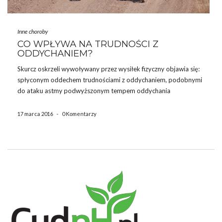
Inne choroby
CO WPŁYWA NA TRUDNOŚCI Z
ODDYCHANIEM?
Skurcz oskrzeli wywoływany przez wysiłek fizyczny objawia się:
spłyconym oddechem trudnościami z oddychaniem, podobnymi
do ataku astmy podwyższonym tempem oddychania
świszczącym oddechem spadkiem wytrzymałości fizycznej
dłuższym okresem regeneracji po wysiłku fizycznym napadowym
17 marca 2016
-
0 Komentarzy
kaszlem Jaka jest przyczyna powysiłkowego skurczu oskrzeli?
Zakwaszenie organizmu. Zarówno przez kwasy metaboliczne […]