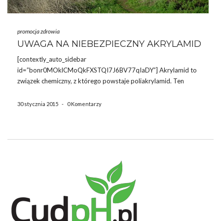
promocja zdrowia
UWAGA NA NIEBEZPIECZNY AKRYLAMID
[contextly_auto_sidebar
id=”bonr0MOklCMoQkFXSTQI7J6BV77qIaDY”] Akrylamid to
związek chemiczny, z którego powstaje poliakrylamid. Ten
ostatni jest nietoksyczny i wykorzystuje się go do wytwarzania
kosmetyków (zagęstnik) i podczas procesu elektroferezy w
30 stycznia 2015
-
0 Komentarzy
laboratoriach. Akrylamid jest silną toksyną, która wchłania się
nawet przez skórę. Wykryto go w żywności przygotowywanej w
wysokiej […]