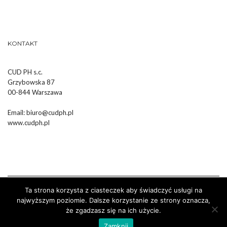
KONTAKT
CUD PH s.c.
Grzybowska 87
00-844 Warszawa
Email:
biuro@cudph.pl
www.cudph.pl
Ta strona korzysta z ciasteczek aby świadczyć usługi na
najwyższym poziomie. Dalsze korzystanie ze strony oznacza,
że zgadzasz się na ich użycie.
Wykonanie :
Strony Internetowe Białystok Dr Pixel
Zamknij