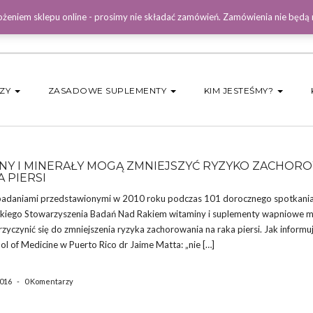
żeniem sklepu online - prosimy nie składać zamówień. Zamówienia nie będą
DZY
ZASADOWE SUPLEMENTY
KIM JESTEŚMY?
NY I MINERAŁY MOGĄ ZMNIEJSZYĆ RYZYKO ZACHOR
 PIERSI
badaniami przedstawionymi w 2010 roku podczas 101 dorocznego spotkani
iego Stowarzyszenia Badań Nad Rakiem witaminy i suplementy wapniowe 
zyczynić się do zmniejszenia ryzyka zachorowania na raka piersi. Jak informu
l of Medicine w Puerto Rico dr Jaime Matta: „nie […]
2016
-
0 Komentarzy