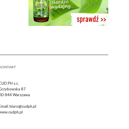
KONTAKT
CUD PH s.c.
Grzybowska 87
00-844 Warszawa
Email:
biuro@cudph.pl
www.cudph.pl