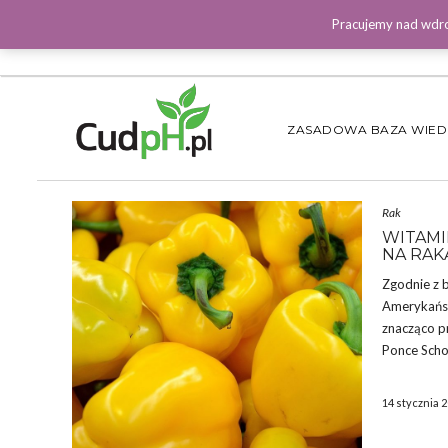
Pracujemy nad wdro
ZASADOWA BAZA WIE
Rak
WITAMI
NA RAKA
Zgodnie z 
Amerykańsk
znacząco pr
Ponce Schoo
14 stycznia 