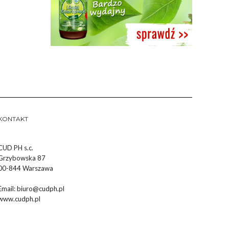
KONTAKT
CUD PH s.c.
Grzybowska 87
00-844 Warszawa
Email:
biuro@cudph.pl
www.cudph.pl