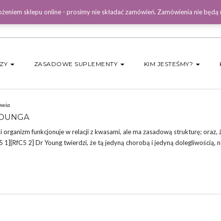
żeniem sklepu online - prosimy nie składać zamówień. Zamówienia nie będą
DZY
ZASADOWE SUPLEMENTY
KIM JESTEŚMY?
owia
YOUNGA
organizm funkcjonuje w relacji z kwasami, ale ma zasadową strukturę; oraz, ż
 1][RfC5 2] Dr Young twierdzi, że tą jedyną chorobą i jedyną dolegliwością, n