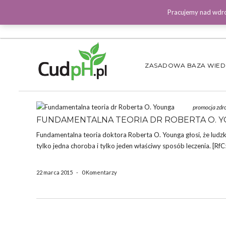
Pracujemy nad wdro
ZASADOWA BAZA WIE
promocja zdr
FUNDAMENTALNA TEORIA DR ROBERTA O. 
Fundamentalna teoria doktora Roberta O. Younga głosi, że ludzki 
tylko jedna choroba i tylko jeden właściwy sposób leczenia. [RfC5
22 marca 2015
-
0 Komentarzy