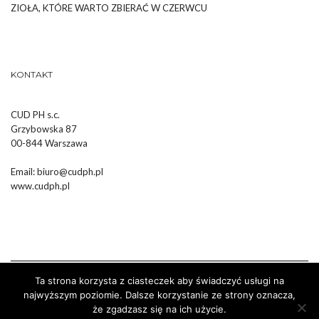
ZIOŁA, KTÓRE WARTO ZBIERAĆ W CZERWCU
KONTAKT
CUD PH s.c.
Grzybowska 87
00-844 Warszawa
Email:
biuro@cudph.pl
www.cudph.pl
Ta strona korzysta z ciasteczek aby świadczyć usługi na
najwyższym poziomie. Dalsze korzystanie ze strony oznacza,
że zgadzasz się na ich użycie.
Wykonanie :
Strony Internetowe Białystok Dr Pixel