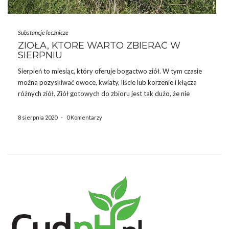
Substancje lecznicze
ZIOŁA, KTÓRE WARTO ZBIERAĆ W
SIERPNIU
Sierpień to miesiąc, który oferuje bogactwo ziół. W tym czasie
można pozyskiwać owoce, kwiaty, liście lub korzenie i kłącza
różnych ziół. Ziół gotowych do zbioru jest tak dużo, że nie
sposób opisać ich wszystkich w jednym miejscu. Dlatego
przedstawiamy kilka najpopularniejszych, które można pozyskać
8 sierpnia 2020
-
0 Komentarzy
w […]