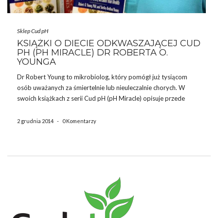
Sklep Cud pH
KSIĄŻKI O DIECIE ODKWASZAJĄCEJ CUD
PH (PH MIRACLE) DR ROBERTA O.
YOUNGA
Dr Robert Young to mikrobiolog, który pomógł już tysiącom
osób uważanych za śmiertelnie lub nieuleczalnie chorych. W
swoich książkach z serii Cud pH (pH Miracle) opisuje przede
wszystkim przypadki ludzi wyleczonych za pomocą jego
innowacyjnego sposobu leczenia – odkwaszania organizmu.
2 grudnia 2014
-
0 Komentarzy
Poniżej przedstawiamy książki dr Roberta […]