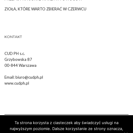
ZIOŁA, KTÓRE WARTO ZBIERAĆ W CZERWCU
KONTAKT
CUD PH s.c.
Grzybowska 87
00-844 Warszawa
Email:
biuro@cudph.pl
www.cudph.pl
Ta strona korzysta z ciasteczek aby świadczyć usługi na
najwyższym poziomie. Dalsze korzystanie ze strony oznacza,