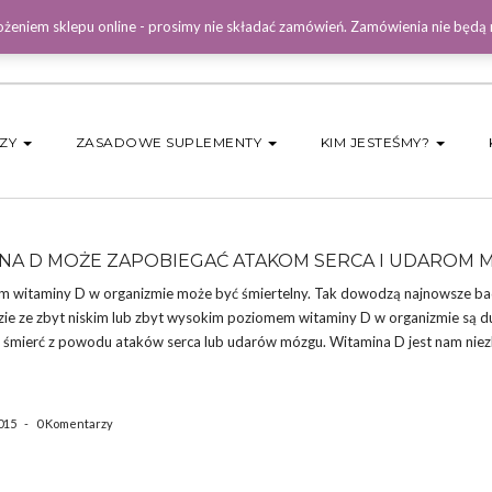
żeniem sklepu online - prosimy nie składać zamówień. Zamówienia nie będą
DZY
ZASADOWE SUPLEMENTY
KIM JESTEŚMY?
NA D MOŻE ZAPOBIEGAĆ ATAKOM SERCA I UDAROM
om witaminy D w organizmie może być śmiertelny. Tak dowodzą najnowsze ba
dzie ze zbyt niskim lub zbyt wysokim poziomem witaminy D w organizmie są d
a śmierć z powodu ataków serca lub udarów mózgu. Witamina D jest nam nie
015
-
0 Komentarzy