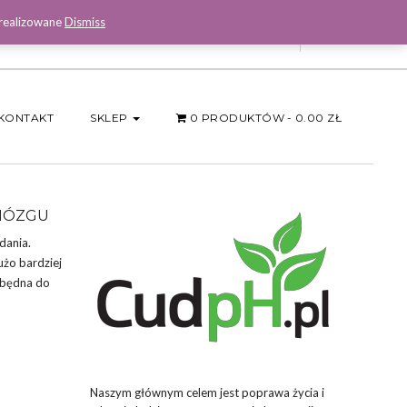
 realizowane
Dismiss
Facebook
KONTAKT
SKLEP
0 PRODUKTÓW
0.00 ZŁ
 MÓZGU
dania.
użo bardziej
zbędna do
Naszym głównym celem jest poprawa życia i