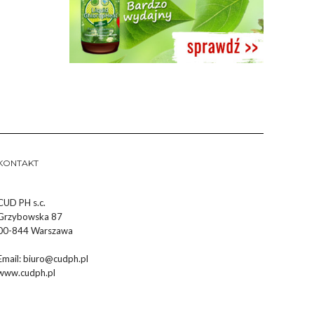
KONTAKT
CUD PH s.c.
Grzybowska 87
00-844 Warszawa
Email:
biuro@cudph.pl
www.cudph.pl