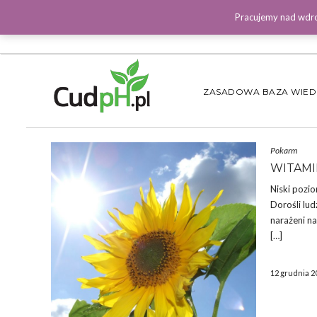
Pracujemy nad wdro
ZASADOWA BAZA WIE
Pokarm
WITAMI
Niski pozi
Dorośli lu
narażeni n
[…]
12 grudnia 2