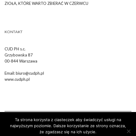
ZIOŁA, KTÓRE WARTO ZBIERAĆ W CZERWCU
KONTAKT
CUD PH s.c.
Grzybowska 87
00-844 Warszawa
Email:
biuro@cudph.pl
www.cudph.pl
Ta strona korzysta z ciasteczek aby świadczyć usługi na
najwyższym poziomie. Dalsze korzystanie ze strony oznacza,
że zgadzasz się na ich użycie.
Wykonanie :
Strony Internetowe Białystok Dr Pixel