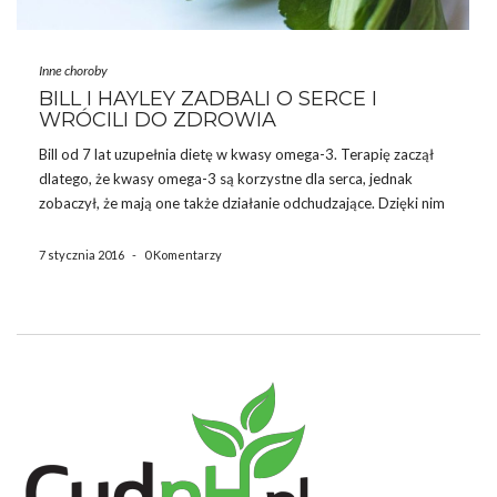
Inne choroby
BILL I HAYLEY ZADBALI O SERCE I
WRÓCILI DO ZDROWIA
Bill od 7 lat uzupełnia dietę w kwasy omega-3. Terapię zaczął
dlatego, że kwasy omega-3 są korzystne dla serca, jednak
zobaczył, że mają one także działanie odchudzające. Dzięki nim
udało mu się schudnąć 13,5 kg w ciągu 9 miesięcy, a dzięki
dalszemu stosowaniu tej diety, […]
7 stycznia 2016
-
0 Komentarzy