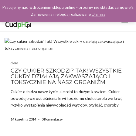
Pracujemy nad wdrożeniem sklepu online - prosimy nie składać zamówień.
Zamówienia nie będą realizowane
Dismiss
Toggl
Naviga
Facebook
dieta
CZY CUKIER SZKODZI? TAK! WSZYSTKIE
CUKRY DZIAŁAJĄ ZAKWASZAJĄCO I
TOKSYCZNIE NA NASZ ORGANIZM
Cukier osładza nasze życie, ale robi to dużym kosztem. Cukier
powoduje wzrost ciśnienia krwi i poziomu cholesterolu we krwi,
ryzyko wystąpienia niewydolności wątroby, otyłość, choroby
serca i cukrzycę. Cukier i inne substancje słodzące są w
rzeczywistości tak toksyczne dla organizmu człowieka, że jego
14 kwietnia 2014
-
0 Komentarzy
spożycie powinno […]