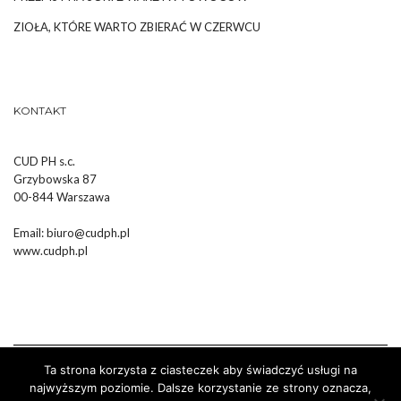
ZIOŁA, KTÓRE WARTO ZBIERAĆ W CZERWCU
KONTAKT
CUD PH s.c.
Grzybowska 87
00-844 Warszawa
Email:
biuro@cudph.pl
www.cudph.pl
Ta strona korzysta z ciasteczek aby świadczyć usługi na
najwyższym poziomie. Dalsze korzystanie ze strony oznacza,