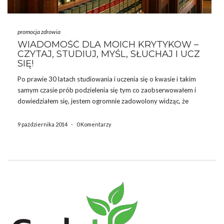
promocja zdrowia
WIADOMOŚĆ DLA MOICH KRYTYKÓW –
CZYTAJ, STUDIUJ, MYŚL, SŁUCHAJ I UCZ
SIĘ!
Po prawie 30 latach studiowania i uczenia się o kwasie i takim
samym czasie prób podzielenia się tym co zaobserwowałem i
dowiedziałem się, jestem ogromnie zadowolony widząc, że
większa część społeczności naukowej zaczyna dostrzegać i
potwierdzać moją pracę. To była długa droga z ciemności.
9 października 2014
-
0 Komentarzy
Obecnie, prawie […]