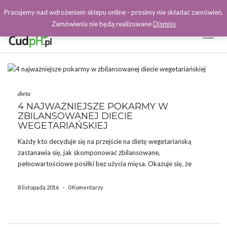
Pracujemy nad wdrożeniem sklepu online - prosimy nie składać zamówień.
Zamówienia nie będą realizowane
Dismiss
Toggl
Naviga
Facebook
dieta
4 NAJWAŻNIEJSZE POKARMY W
ZBILANSOWANEJ DIECIE
WEGETARIAŃSKIEJ
Każdy kto decyduje się na przejście na dietę wegetariańską
zastanawia się, jak skomponować zbilansowane,
pełnowartościowe posiłki bez użycia mięsa. Okazuje się, że
kluczem do sukcesu jest łączenie ze sobą 4 najważniejszych grup
pokarmów. 4 najważniejsze pokarmy w diecie wegetariańskiej 1.
8 listopada 2016
-
0 Komentarzy
Owoce i warzywa To podstawa […]