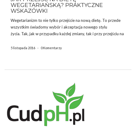
WEGETARIAŃSKĄ? PRAKTYCZNE
WSKAZÓWKI
Wegetarianizm to nie tylko przejście na nową dietę. To przede
wszystkim świadomy wybór i akceptacja nowego stylu
życia. Tak, jak w przypadku każdej zmiany, tak i przy przejściu na
wegetarianizm, musi minąć trochę czasu, by oswoić się,
przyzwyczaić i poczuć się dobrze. Jeżeli od jakiegoś czasu […]
5 listopada 2016
-
0 Komentarzy