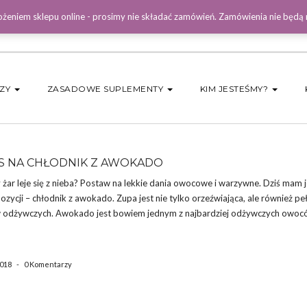
żeniem sklepu online - prosimy nie składać zamówień. Zamówienia nie będą
DZY
ZASADOWE SUPLEMENTY
KIM JESTEŚMY?
S NA CHŁODNIK Z AWOKADO
 żar leje się z nieba? Postaw na lekkie dania owocowe i warzywne. Dziś mam 
ozycji – chłodnik z awokado. Zupa jest nie tylko orzeźwiająca, ale również pe
 odżywczych. Awokado jest bowiem jednym z najbardziej odżywczych owocó
2018
-
0 Komentarzy