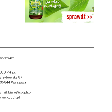
KONTAKT
CUD PH s.c.
Grzybowska 87
00-844 Warszawa
Email:
biuro@cudph.pl
www.cudph.pl