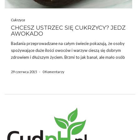
Cukrzyca
CHCESZ USTRZEC SIĘ CUKRZYCY? JEDZ
AWOKADO
Badania przeprowadzane na całym świecie pokazują, że osoby
spożywające duże ilości owoców i warzyw cieszą się dobrym
zdrowiem i dłuższym życiem. Brzmi to jak banał, ale mało osób
przykłada do tego wagę. Dziś, tempo życia jest zawrotne,
współczesnemu człowiekowi na wszystko brakuje czasu, żyje w
29 czerwca 2015
-
0 Komentarzy
[…]