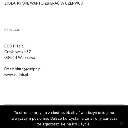
ZIOŁA, KTÓRE WARTO ZBIERAĆ W CZERWCU
KONTAKT
CUD PH s.c.
Grzybowska 87
00-844 Warszawa
Email:
biuro@cudph.pl
www.cudph.pl
Ta strona korzysta z ciasteczek aby świadczyć usługi na
najwyższym poziomie. Dalsze korzystanie ze strony oznacza,
że zgadzasz się na ich użycie.
Wykonanie :
Strony Internetowe Białystok Dr Pixel