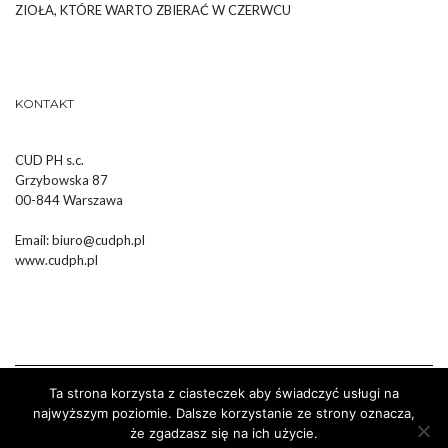
ZIOŁA, KTÓRE WARTO ZBIERAĆ W CZERWCU
KONTAKT
CUD PH s.c.
Grzybowska 87
00-844 Warszawa
Email:
biuro@cudph.pl
www.cudph.pl
Ta strona korzysta z ciasteczek aby świadczyć usługi na
najwyższym poziomie. Dalsze korzystanie ze strony oznacza,
że zgadzasz się na ich użycie.
Wykonanie :
Strony Internetowe Białystok Dr Pixel