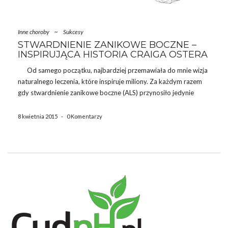
Inne choroby
~
Sukcesy
STWARDNIENIE ZANIKOWE BOCZNE –
INSPIRUJĄCA HISTORIA CRAIGA OSTERA
Od samego początku, najbardziej przemawiała do mnie wizja
naturalnego leczenia, które inspiruje miliony. Za każdym razem
gdy stwardnienie zanikowe boczne (ALS) przynosiło jedynie
piekło i dalszą agonię, starałem się temperować moje myślenie i
modlić się do Boga, żeby pozwolił mi dzięki moim […]
8 kwietnia 2015
-
0 Komentarzy