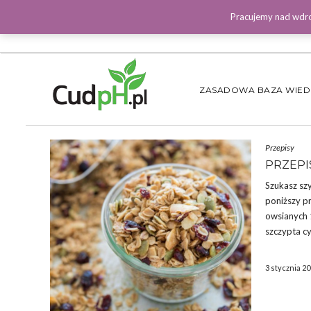
Pracujemy nad wdro
ZASADOWA BAZA WIE
Przepisy
PRZEPI
Szukasz szy
poniższy pr
owsianych 1
szczypta c
3 stycznia 2