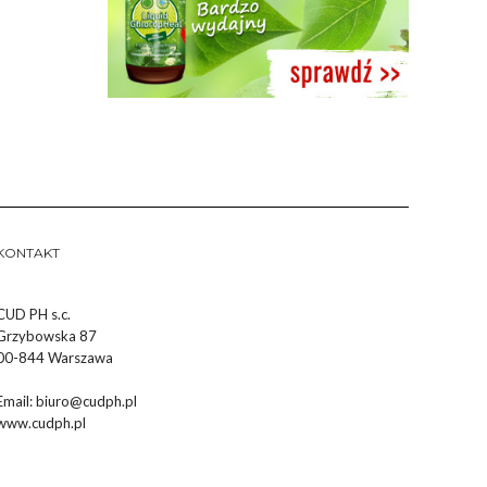
KONTAKT
CUD PH s.c.
Grzybowska 87
00-844 Warszawa
Email:
biuro@cudph.pl
www.cudph.pl