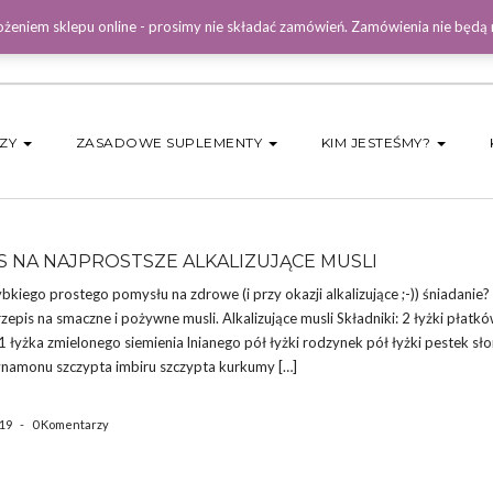
żeniem sklepu online - prosimy nie składać zamówień. Zamówienia nie będą
DZY
ZASADOWE SUPLEMENTY
KIM JESTEŚMY?
S NA NAJPROSTSZE ALKALIZUJĄCE MUSLI
bkiego prostego pomysłu na zdrowe (i przy okazji alkalizujące ;-)) śniadanie
zepis na smaczne i pożywne musli. Alkalizujące musli Składniki: 2 łyżki płatk
 łyżka zmielonego siemienia lnianego pół łyżki rodzynek pół łyżki pestek sł
ynamonu szczypta imbiru szczypta kurkumy […]
019
-
0 Komentarzy