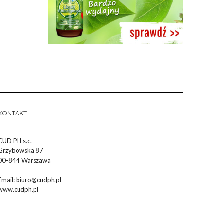
KONTAKT
CUD PH s.c.
Grzybowska 87
00-844 Warszawa
Email:
biuro@cudph.pl
www.cudph.pl