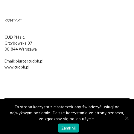
KONTAKT
CUD PH s.c.
Grzybowska 87
00-844 Warszawa
Email:
biuro@cudph.pl
www.cudph.pl
Ta strona korzysta z ciasteczek aby świadczyć usługi na
najwyższym poziomie. Dalsze korzystanie ze strony oznacza,
że zgadzasz się na ich użycie.
Wykonanie :
Strony Internetowe Białystok Dr Pixel
Zamknij