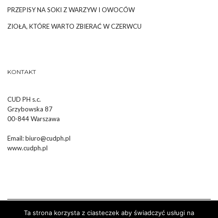
PRZEPISY NA SOKI Z WARZYW I OWOCÓW
ZIOŁA, KTÓRE WARTO ZBIERAĆ W CZERWCU
KONTAKT
CUD PH s.c.
Grzybowska 87
00-844 Warszawa
Email:
biuro@cudph.pl
www.cudph.pl
Ta strona korzysta z ciasteczek aby świadczyć usługi na