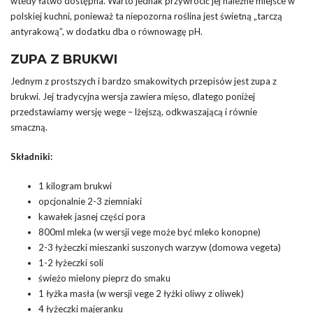
wtedy łatwo dostępna. Warto jednak przywrócić jej należne miejsce w
polskiej kuchni, ponieważ ta niepozorna roślina jest świetną „tarczą
antyrakową”, w dodatku dba o równowagę pH.
ZUPA Z BRUKWI
Jednym z prostszych i bardzo smakowitych przepisów jest zupa z
brukwi. Jej tradycyjna wersja zawiera mięso, dlatego poniżej
przedstawiamy wersję wege – lżejszą, odkwaszającą i równie
smaczną.
Składniki:
1 kilogram brukwi
opcjonalnie 2-3 ziemniaki
kawałek jasnej części pora
800ml mleka (w wersji vege może być mleko konopne)
2-3 łyżeczki mieszanki suszonych warzyw (domowa vegeta)
1-2 łyżeczki soli
świeżo mielony pieprz do smaku
1 łyżka masła (w wersji vege 2 łyżki oliwy z oliwek)
4 łyżeczki majeranku