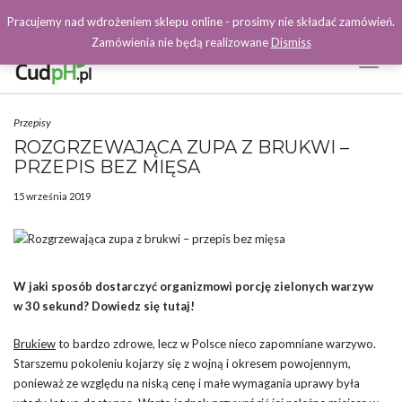
Pracujemy nad wdrożeniem sklepu online - prosimy nie składać zamówień.
Zamówienia nie będą realizowane
Dismiss
Toggl
Naviga
Facebook
Przepisy
ROZGRZEWAJĄCA ZUPA Z BRUKWI –
PRZEPIS BEZ MIĘSA
15 września 2019
W jaki sposób dostarczyć organizmowi porcję zielonych warzyw
w 30 sekund? Dowiedz się tutaj!
Brukiew
to bardzo zdrowe, lecz w Polsce nieco zapomniane warzywo.
Starszemu pokoleniu kojarzy się z wojną i okresem powojennym,
ponieważ ze względu na niską cenę i małe wymagania uprawy była