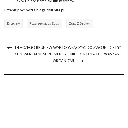
jak w Polsce ziemniaki lub marchew.
Przepis pochodzi z bloga chillibite.pl
Brukiew
Rozgrzewająca Zupa
Zupa Z Brukwi
DLACZEGO BRUKIEW WARTO WŁĄCZYĆ DO SWOJEJ DIETY?
3 UNIWERSALNE SUPLEMENTY – NIE TYLKO NA ODKWASZANIE
ORGANIZMU