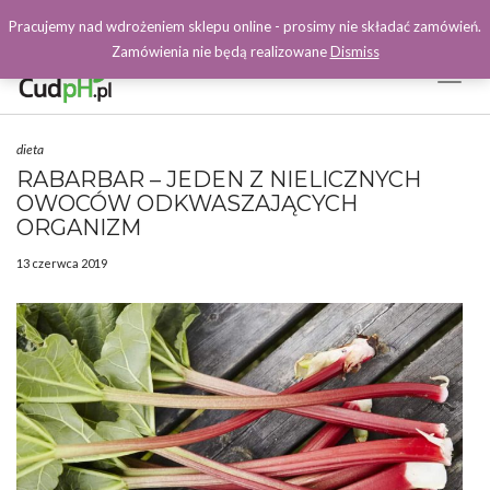
Pracujemy nad wdrożeniem sklepu online - prosimy nie składać zamówień.
Zamówienia nie będą realizowane
Dismiss
Toggl
Naviga
Facebook
dieta
RABARBAR – JEDEN Z NIELICZNYCH
OWOCÓW ODKWASZAJĄCYCH
ORGANIZM
13 czerwca 2019