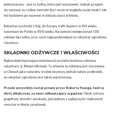
jednoznaczna – jest to bylina, która jest warzywem. Jednak przyjęło
się nazywać tę roślinę owocem (być może ze względu na jej smak) i tak
też będziemy go nazywać w dalszej części artykułu.
Rabarbar pochodzi z Azji, do Europy trafił dopiero w XVI wieku,
natomiast do Polski w XVIII wieku. Na świecie istnieje ponad 100
odmian tej rośliny, przy czym najpopularniejsze to rabarbar ogrodowy
i leczniczy.
SKŁADNIKI ODŻYWCZE I WŁAŚCIWOŚCI
Najbardziej imponujące właściwości posiada lecznicza odmiana
rabarbaru, tj.
Rheum officinale
. To właśnie ta odmiana jest stosowana
w Chinach jako naturalny środek leczniczy, jednak należy podkreślić,
że rabarbar ogrodowy jest także wartościowy.
Przede wszystkim został uznany przez Roberta Younga, twórcę
diety alkalicznej, za owoc odkwaszający organizm.
Obok cytryny,
grejpfrutu, limonki i awokado, jest jednym z najlepszych i nielicznych
owoców w diecie zasadowej.