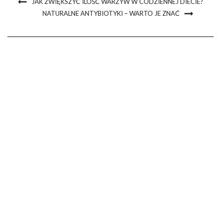
JAK ZWIĘKSZYĆ ILOŚĆ WARZYW W CODZIENNEJ DIECIE?
NATURALNE ANTYBIOTYKI – WARTO JE ZNAĆ