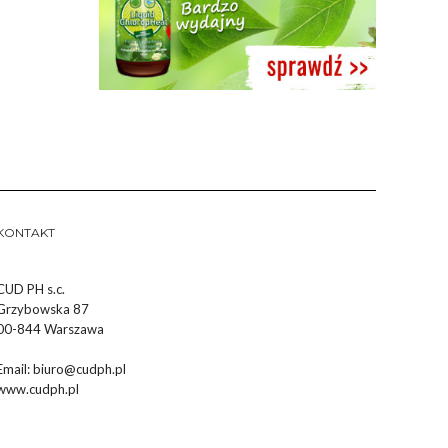
KONTAKT
CUD PH s.c.
Grzybowska 87
00-844 Warszawa
Email:
biuro@cudph.pl
www.cudph.pl