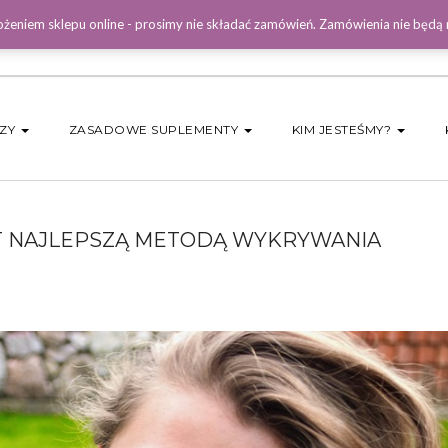
żeniem sklepu online - prosimy nie składać zamówień. Zamówienia nie będą
DZY
ZASADOWE SUPLEMENTY
KIM JESTEŚMY?
T NAJLEPSZĄ METODĄ WYKRYWANIA