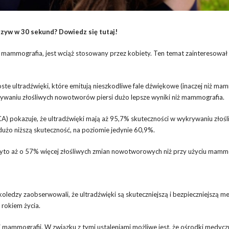
zyw w 30 sekund? Dowiedz się tutaj!
ko mammografia, jest wciąż stosowany przez kobiety. Ten temat zainteresował
e ultradźwięki, które emitują nieszkodliwe fale dźwiękowe (inaczej niż ma
krywaniu złośliwych nowotworów piersi dużo lepsze wyniki niż mammografia.
A) pokazuje, że ultradźwięki mają aż 95,7% skuteczności w wykrywaniu złoś
o niższą skuteczność, na poziomie jedynie 60,9%.
to aż o 57% więcej złośliwych zmian nowotworowych niż przy użyciu mamm
koledzy zaobserwowali, że ultradźwięki są skuteczniejszą i bezpieczniejszą m
 rokiem życia.
j mammografii. W związku z tymi ustaleniami możliwe jest, że ośrodki medycz