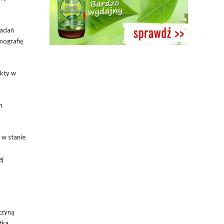
badań
mografię
ekty w
m
 w stanie
ej
czyną
tka.