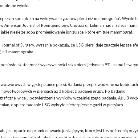
ompletne wyniki.
est lepszym sposobem na wykrywanie guzków piersi niż mammografia”. Wyniki 
 w American Journal of Roentgenology. Chociaż dr Lehman nadal zaleca mam
, jakie niesie ze sobą promieniowanie jonizujące, które emituje mammograf.
urnal of Surgery, wyraźnie pokazują, że USG piersi daje znacznie lepsze ef
) niż mammografia.
podniosło skuteczność wykrywalności raka piersi jedynie o 9%, co może w ty
owotworowych w gęstej tkance piersi. Badania przeprowadzone na kobietach
 nowotworowych w piersiach aż 3 kobiet z badanej grupy. Po badaniu
ficzne, w celu potwierdzenia wyników wcześniejszego badania. Aż u 3 wyż
ian, dopiero badanie USG wykryło niebezpieczne guzki w piersiach.
fu jest oparte na promieniowaniu jonizującym, które jest bezpośrednią przy
narażają one też kobiety na rozwój potencjalnie niebezpiecznych guzów su