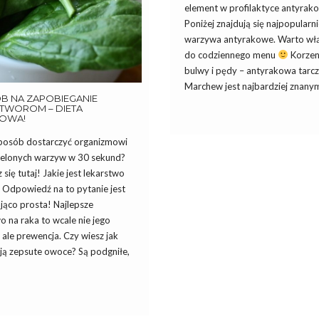
element w profilaktyce antyrako
Poniżej znajdują się najpopularni
warzywa antyrakowe. Warto włą
do codziennego menu
Korzen
bulwy i pędy – antyrakowa tarc
Marchew jest najbardziej znanym
B NA ZAPOBIEGANIE
WOROM – DIETA
OWA!
sposób dostarczyć organizmowi
zielonych warzyw w 30 sekund?
się tutaj! Jakie jest lekarstwo
? Odpowiedź na to pytanie jest
jąco prosta! Najlepsze
o na raka to wcale nie jego
, ale prewencja. Czy wiesz jak
ją zepsute owoce? Są podgniłe,