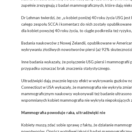
zupełnie zrezygnują z badań mammograficznych, które dają niek
Dr Lehman twierdzi, że: „u kobiet poniżej 40 roku życia USG j
całego zespołu SCCA i komentarz do nich zostały opublikowane
dla kobiet powyżej 40 roku życia, to ciągle podkreśla też ryzyko
Badania naukowców z Nowej Zelandii, opublikowane w American Jo
wykrywaniu złośliwych nowotworów piersi (aż 92% skuteczności
Inne badania wykazały, że połączenie USG piersi i mammografii 
przypadku oznaczać brak znaczenia statystycznego.
Ultradźwięki dają znacznie lepszy efekt w wykrywaniu guzków n
Connecticut w USA wykazały, że mammografia nie wykryła zmian
mammograficznym naukowcy wykonywali też badanie ultrasonogra
wspomnianych kobiet mammografia nie wykryła niepokojących zm
Mammografia powoduje raka, ultradźwięki nie
Kobiety muszą zdać sobie sprawę z faktu, że działanie mammogra
nowotworów. Oprócz wątpliwej jakości badań mammograficznych 