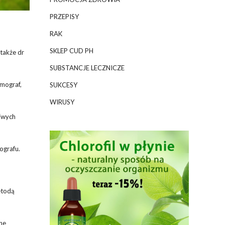
PRZEPISY
RAK
SKLEP CUD PH
 także dr
SUBSTANCJE LECZNICZE
mmograf,
SUKCESY
WIRUSY
liwych
ografu.
etodą
ne