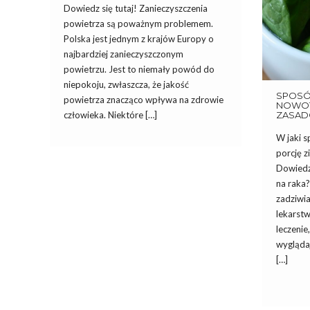
Dowiedz się tutaj! Zanieczyszczenia
powietrza są poważnym problemem.
Polska jest jednym z krajów Europy o
najbardziej zanieczyszczonym
powietrzu. Jest to niemały powód do
niepokoju, zwłaszcza, że jakość
SPOSÓ
powietrza znacząco wpływa na zdrowie
NOWOT
ZASAD
człowieka. Niektóre […]
W jaki 
porcję 
Dowiedz 
na raka
zadziwia
lekarstw
leczenie
wygląda
[…]