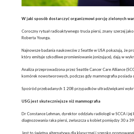
W jaki sposób dostarczyć organizmowi porcję zielonych war
Coroczny rytuał radioaktywnego trucia piersi, znany szerzej ja
Roberta Younga.
Najnowsze badania naukowców z Seattle w USA pokazują, że prost
który emituje szkodliwe promieniowanie jonizujące), dają w wy
Analiza przeprowadzona przez Seattle Cancer Care Alliance (SCC
komórek nowotworowych, podczas gdy mammografia posiada duż
Spośród przebadanych 1 208 przypadków ultradźwiękami wykry
USG jest skuteczniejsze niż mammografia
Dr Constance Lehman, dyrektor oddziału radiologii w SCCA i jej 
diagnozowania raka piersi, zwłaszcza u kobiet pomiędzy 30 a 39
Jest to świetna alternatywa dla klasycznej i szeroko promowane