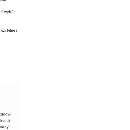
eć wybór,
czytelne i
nizmowi
ekund?
ważny