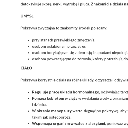
detoksykuje skórę, nerki, wątrobę i płuca.
Znakomicie działa na 
UMYSŁ
Pokrzywa zwyczajna to znakomity środek polecany:
przy stanach przewlekłego zmęczenia,
osobom osłabionym przez stres,
osobom borykającym się z depresją i napadami niepokoju
osobom powracającym do zdrowia, którzy potrzebują d
CIAŁO
Pokrzywa korzystnie działa na różne układy, oczyszcza i odżywi
Reguluje pracę układu hormonalnego
, odżywiając tarc
Pomaga kobietom w ciąży
w wydalaniu wody z organizm
i dziecka.
W
okresie menopauzy
warto sięgnąć po pokrzywę, aby 
takimi jak osteoporoza.
Wspomaga organizm w walce z alergiami
, ponieważ wy