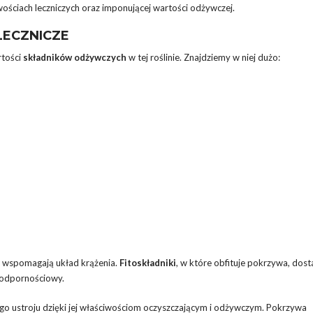
ościach leczniczych oraz imponującej wartości odżywczej.
LECZNICZE
rtości
składników odżywczych
w tej roślinie. Znajdziemy w niej dużo:
e wspomagają układ krążenia.
Fitoskładniki
, w które obfituje pokrzywa, dost
 odpornościowy.
go ustroju dzięki jej właściwościom oczyszczającym i odżywczym. Pokrzywa