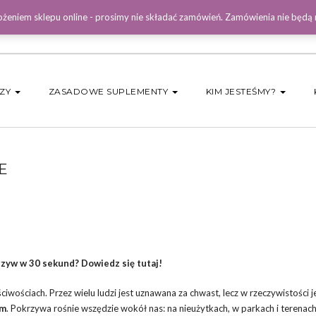
żeniem sklepu online - prosimy nie składać zamówień. Zamówienia nie będą
DZY
ZASADOWE SUPLEMENTY
KIM JESTEŚMY?
E
zyw w 30 sekund? Dowiedz się tutaj!
iwościach. Przez wielu ludzi jest uznawana za chwast, lecz w rzeczywistości j
em
. Pokrzywa rośnie wszędzie wokół nas: na nieużytkach, w parkach i terenac