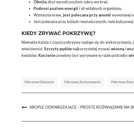
Obniża
zbyt wysoki poziom cukru we krwi.
Podnosi poziom energii
i sił witalnych organizmu.
Wzmacnia krew,
jest polecana przy anemii
wywołanej n
Jest polecana przy bólach reumatycznych, rwie kulszowej i
KIEDY ZRYWAĆ POKRZYWĘ?
Niemalże każda z części pokrzywy nadaje się do wykorzystania, j
właściwości.
Szczyty pędów
najkorzystniej zrywać
wiosną
i
wcz
kwiatów.
Korzenie
powinny być wyrywane w razie potrzeby
wi
Pokrzywa Działanie
Pokrzywa Zastosowanie
Pokrzywa Zwyc
KROPLE ODKWASZAJĄCE – PROSTE ROZWIĄZANIE NA 