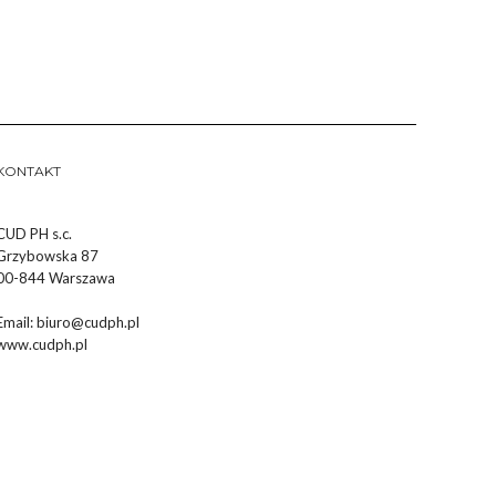
KONTAKT
CUD PH s.c.
Grzybowska 87
00-844 Warszawa
Email:
biuro@cudph.pl
www.cudph.pl