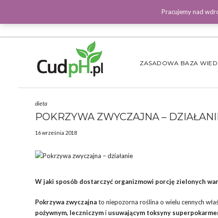
Pracujemy nad wdro
ZASADOWA BAZA WIE
dieta
POKRZYWA ZWYCZAJNA – DZIAŁANI
16 września 2018
W jaki sposób dostarczyć organizmowi porcję zielonych war
Pokrzywa zwyczajna
to niepozorna roślina o wielu cennych właśc
pożywnym, leczniczym
i
usuwającym toksyny
superpokarm