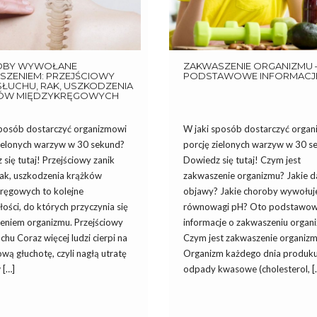
OBY WYWOŁANE
ZAKWASZENIE ORGANIZMU 
SZENIEM: PRZEJŚCIOWY
PODSTAWOWE INFORMACJ
SŁUCHU, RAK, USZKODZENIA
ÓW MIĘDZYKRĘGOWYCH
sposób dostarczyć organizmowi
W jaki sposób dostarczyć orga
zielonych warzyw w 30 sekund?
porcję zielonych warzyw w 30 s
się tutaj! Przejściowy zanik
Dowiedz się tutaj! Czym jest
rak, uszkodzenia krążków
zakwaszenie organizmu? Jakie d
ręgowych to kolejne
objawy? Jakie choroby wywołuj
ości, do których przyczynia się
równowagi pH? Oto podstawo
eniem organizmu. Przejściowy
informacje o zakwaszeniu organ
uchu Coraz więcej ludzi cierpi na
Czym jest zakwaszenie organiz
ową głuchotę, czyli nagłą utratę
Organizm każdego dnia produku
 […]
odpady kwasowe (cholesterol, [