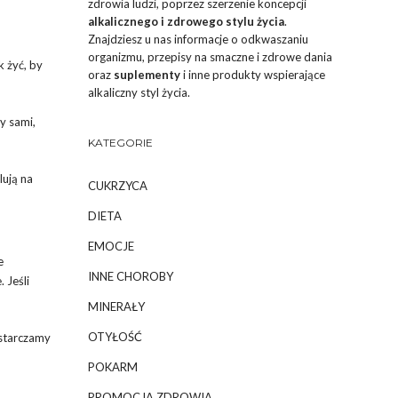
zdrowia ludzi, poprzez szerzenie koncepcji
alkalicznego i zdrowego stylu życia
.
Znajdziesz u nas informacje o odkwaszaniu
organizmu, przepisy na smaczne i zdrowe dania
 żyć, by
oraz
suplementy
i inne produkty wspierające
alkaliczny styl życia.
y sami,
KATEGORIE
lują na
CUKRZYCA
DIETA
EMOCJE
e
INNE CHOROBY
 Jeśli
MINERAŁY
OTYŁOŚĆ
starczamy
POKARM
PROMOCJA ZDROWIA