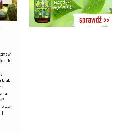
–
E
nizmowi
ekund?
aje
e brak
we
izmu.
mu?
je tzw.
…]