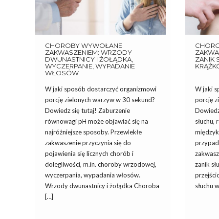
CHOROBY WYWOŁANE
CHOR
ZAKWASZENIEM: WRZODY
ZAKWA
DWUNASTNICY I ŻOŁĄDKA,
ZANIK 
WYCZERPANIE, WYPADANIE
KRĄŻK
WŁOSÓW
W jaki sposób dostarczyć organizmowi
W jaki 
porcję zielonych warzyw w 30 sekund?
porcję 
Dowiedz się tutaj! Zaburzenie
Dowiedz 
równowagi pH może objawiać się na
słuchu, 
najróżniejsze sposoby. Przewlekłe
międzyk
zakwaszenie przyczynia się do
przypadł
pojawienia się licznych chorób i
zakwasz
dolegliwości, m.in. choroby wrzodowej,
zanik sł
wyczerpania, wypadania włosów.
przejści
Wrzody dwunastnicy i żołądka Choroba
słuchu w
[…]