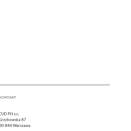
KONTAKT
CUD PH s.c.
Grzybowska 87
00-844 Warszawa