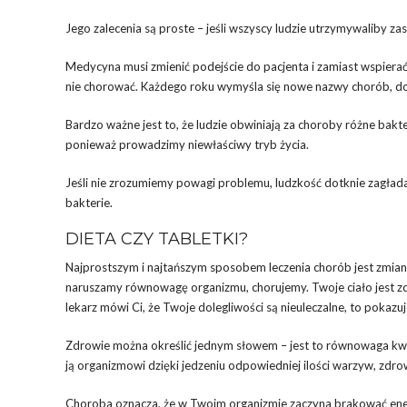
Jego zalecenia są proste – jeśli wszyscy ludzie utrzymywaliby 
Medycyna musi zmienić podejście do pacjenta i zamiast wspierać
nie chorować. Każdego roku wymyśla się nowe nazwy chorób, do kt
Bardzo ważne jest to, że ludzie obwiniają za choroby różne bak
ponieważ prowadzimy niewłaściwy tryb życia.
Jeśli nie zrozumiemy powagi problemu, ludzkość dotknie zagłada
bakterie.
DIETA CZY TABLETKI?
Najprostszym i najtańszym sposobem leczenia chorób jest zmiana di
naruszamy równowagę organizmu, chorujemy. Twoje ciało jest zdo
lekarz mówi Ci, że Twoje dolegliwości są nieuleczalne, to pokaz
Zdrowie można określić jednym słowem – jest to równowaga kw
ją organizmowi dzięki jedzeniu odpowiedniej ilości warzyw, zdr
Choroba oznacza, że w Twoim organizmie zaczyna brakować ener