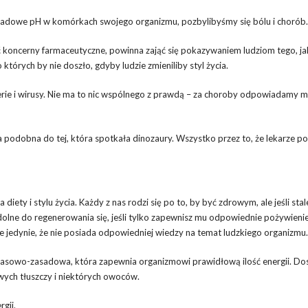
zasadowe pH w komórkach swojego organizmu, pozbylibyśmy się bólu i chorób.
 koncerny farmaceutyczne, powinna zająć się pokazywaniem ludziom tego, jak
órych by nie doszło, gdyby ludzie zmieniliby styl życia.
terie i wirusy. Nie ma to nic wspólnego z prawdą – za choroby odpowiadamy m
 podobna do tej, która spotkała dinozaury. Wszystko przez to, że lekarze po
ety i stylu życia. Każdy z nas rodzi się po to, by być zdrowym, ale jeśli stal
lne do regenerowania się, jeśli tylko zapewnisz mu odpowiednie pożywienie.
uje jedynie, że nie posiada odpowiedniej wiedzy na temat ludzkiego organizmu.
asowo-zasadowa, która zapewnia organizmowi prawidłową ilość energii. Do
owych tłuszczy i niektórych owoców.
gii.