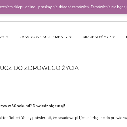
żeniem sklepu online - prosimy nie składać zamówień. Zamówienia nie będą
DZY
ZASADOWE SUPLEMENTY
KIM JESTEŚMY?
LUCZ DO ZDROWEGO ŻYCIA
zyw w 30 sekund? Dowiedz się tutaj!
doktor Robert Young potwierdził, że zasadowe pH jest niezbędne do prawidł