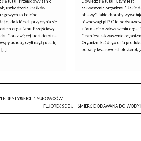
się tutaj! Przejściowy zanik
Dowiedz się tutaj! Czym jest
rak, uszkodzenia krążków
zakwaszenie organizmu? Jakie d
ręgowych to kolejne
objawy? Jakie choroby wywołuj
ości, do których przyczynia się
równowagi pH? Oto podstawo
eniem organizmu. Przejściowy
informacje o zakwaszeniu organ
uchu Coraz więcej ludzi cierpi na
Czym jest zakwaszenie organiz
ową głuchotę, czyli nagłą utratę
Organizm każdego dnia produku
 […]
odpady kwasowe (cholesterol, [
EK BRYTYJSKICH NAUKOWCÓW
FLUOREK SODU – ŚMIERĆ DODAWANA DO WODY 