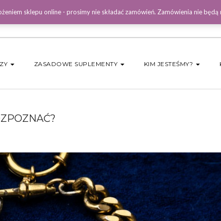
żeniem sklepu online - prosimy nie składać zamówień. Zamówienia nie będą
DZY
ZASADOWE SUPLEMENTY
KIM JESTEŚMY?
OZPOZNAĆ?