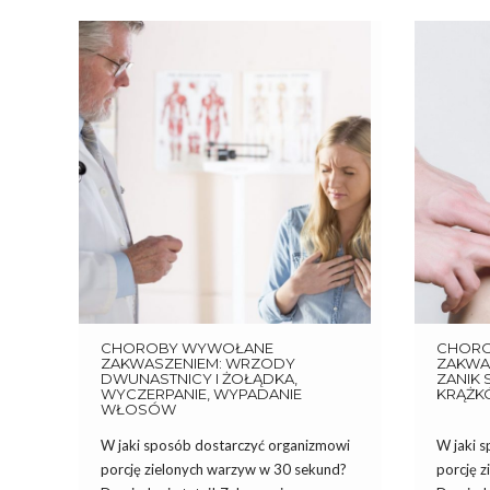
CHOROBY WYWOŁANE
CHOR
ZAKWASZENIEM: WRZODY
ZAKWA
DWUNASTNICY I ŻOŁĄDKA,
ZANIK 
WYCZERPANIE, WYPADANIE
KRĄŻK
WŁOSÓW
W jaki sposób dostarczyć organizmowi
W jaki 
porcję zielonych warzyw w 30 sekund?
porcję 