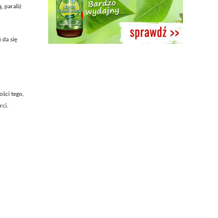
, paraliż
 da się
ości tego,
rci.