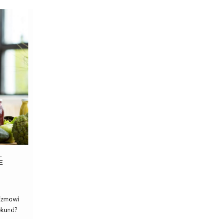
–
E
nizmowi
ekund?