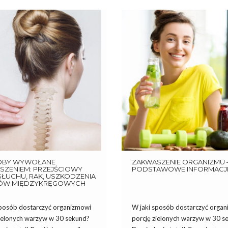
OBY WYWOŁANE
ZAKWASZENIE ORGANIZMU 
SZENIEM: PRZEJŚCIOWY
PODSTAWOWE INFORMACJ
SŁUCHU, RAK, USZKODZENIA
ÓW MIĘDZYKRĘGOWYCH
sposób dostarczyć organizmowi
W jaki sposób dostarczyć orga
zielonych warzyw w 30 sekund?
porcję zielonych warzyw w 30 s