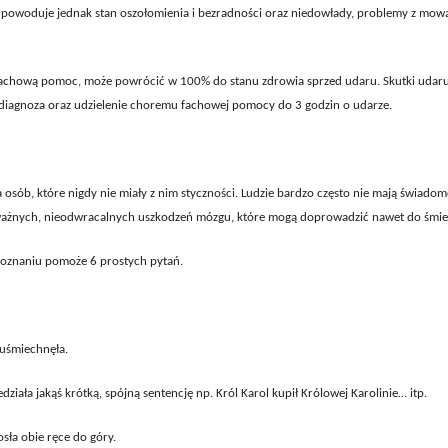
 powoduje jednak stan oszołomienia i bezradności oraz niedowłady, problemy z mową
a fachową pomoc, może powrócić w 100% do stanu zdrowia sprzed udaru. Skutki udaru
 diagnoza oraz udzielenie choremu fachowej pomocy do 3 godzin o udarze.
osób, które nigdy nie miały z nim styczności. Ludzie bardzo często nie mają świadom
oważnych, nieodwracalnych uszkodzeń mózgu, które mogą doprowadzić nawet do śmie
zpoznaniu pomoże 6 prostych pytań.
 uśmiechnęła.
działa jakąś krótką, spójną sentencję np. Król Karol kupił Królowej Karolinie… itp.
sła obie ręce do góry.