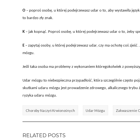
O
– poproś osobę, u której podejrzewasz udar o to, aby wystawiła język
to bardzo zły znak.
K
– jak kopnąć. Poproś osobę, u której podejrzewasz udar o to, żeby s
E
– zapytaj osoby, u której podejrzewasz udar, czy ma ochotę coś zjeść.
mózgu.
Jeśli taka osoba ma problemy z wykonaniem któregokolwiek z powyższyc
Udar mózgu to niebezpieczna przypadłość, która szczególnie często poj
skutkami udaru mózgu jest prowadzenie zdrowego, alkalicznego trybu 
ryzyka udaru mózgu.
Choroby Naczyń Krwionośnych
Udar Mózgu
Zakwaszenie 
RELATED POSTS