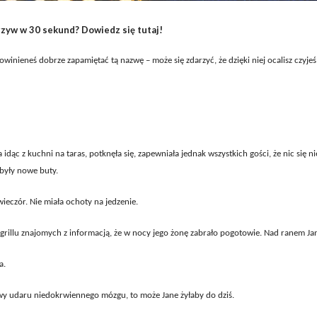
zyw w 30 sekund? Dowiedz się tutaj!
owinieneś dobrze zapamiętać tą nazwę – może się zdarzyć, że dzięki niej ocalisz czyjeś
dąc z kuchni na taras, potknęła się, zapewniała jednak wszystkich gości, że nic się nie
były nowe buty.
ieczór. Nie miała ochoty na jedzenie.
rillu znajomych z informacją, że w nocy jego żonę zabrało pogotowie. Nad ranem Ja
a.
awy udaru niedokrwiennego mózgu, to może Jane żyłaby do dziś.