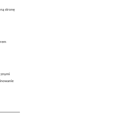
dną stronę
arem
ecznymi
minowanie