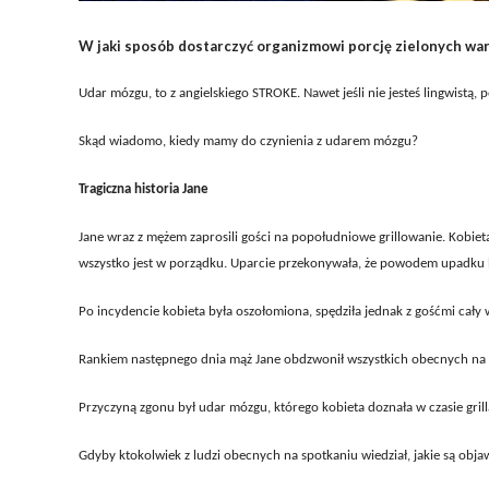
W jaki sposób dostarczyć organizmowi porcję zielonych war
Udar mózgu, to z angielskiego STROKE. Nawet jeśli nie jesteś lingwistą, p
Skąd wiadomo, kiedy mamy do czynienia z udarem mózgu?
Tragiczna historia Jane
Jane wraz z mężem zaprosili gości na popołudniowe grillowanie. Kobieta i
wszystko jest w porządku. Uparcie przekonywała, że powodem upadku 
Po incydencie kobieta była oszołomiona, spędziła jednak z gośćmi cały w
Rankiem następnego dnia mąż Jane obdzwonił wszystkich obecnych na g
Przyczyną zgonu był udar mózgu, którego kobieta doznała w czasie grill
Gdyby ktokolwiek z ludzi obecnych na spotkaniu wiedział, jakie są obj