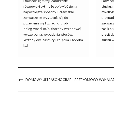
Dowiedz się tutaj! Zaburzenie
Dowiedz 
równowagi pH może objawiać się na
słuchu, 
najróżniejsze sposoby. Przewlekłe
międzyk
zakwaszenie przyczynia się do
przypadł
pojawienia się licznych chorób i
zakwasz
dolegliwości, m.in. choroby wrzodowej,
zanik sł
wyczerpania, wypadania włosów.
przejści
Wrzody dwunastnicy i żołądka Choroba
słuchu w
[…]
DOMOWY ULTRASONOGRAF – PRZEŁOMOWY WYNALAZ