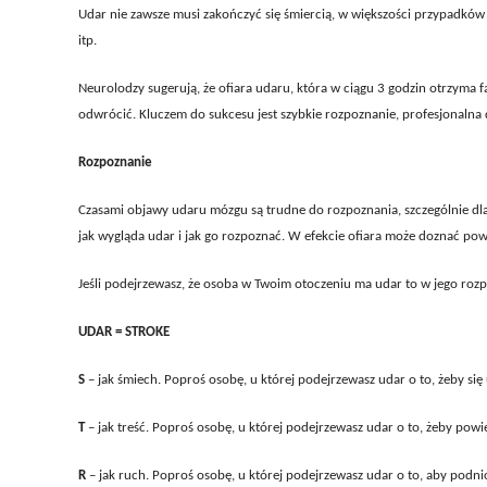
Udar nie zawsze musi zakończyć się śmiercią, w większości przypadków
itp.
Neurolodzy sugerują, że ofiara udaru, która w ciągu 3 godzin otrzym
odwrócić. Kluczem do sukcesu jest szybkie rozpoznanie, profesjonalna
Rozpoznanie
Czasami objawy udaru mózgu są trudne do rozpoznania, szczególnie dla 
jak wygląda udar i jak go rozpoznać. W efekcie ofiara może doznać p
Jeśli podejrzewasz, że osoba w Twoim otoczeniu ma udar to w jego ro
UDAR = STROKE
S
– jak śmiech. Poproś osobę, u której podejrzewasz udar o to, żeby się
T
– jak treść. Poproś osobę, u której podejrzewasz udar o to, żeby powie
R
– jak ruch. Poproś osobę, u której podejrzewasz udar o to, aby podnio