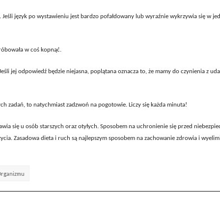
. Jeśli język po wystawieniu jest bardzo pofałdowany lub wyraźnie wykrzywia się w je
próbowała w coś kopnąć.
 Jeśli jej odpowiedź będzie niejasna, poplątana oznacza to, że mamy do czynienia z ud
h zadań, to natychmiast zadzwoń na pogotowie. Liczy się każda minuta!
awia się u osób starszych oraz otyłych. Sposobem na uchronienie się przed niebezpi
życia. Zasadowa dieta i ruch są najlepszym sposobem na zachowanie zdrowia i wyeli
Organizmu