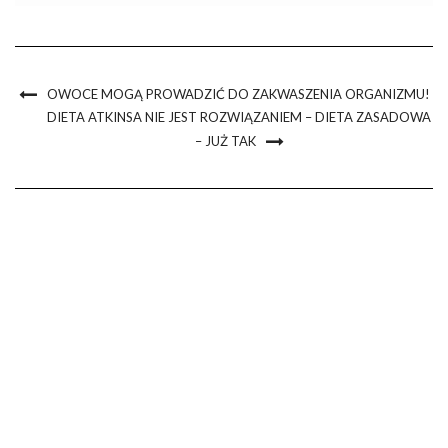
każdego dnia produkuje tzw. odpady kwasowe (cholesterol, […]
OWOCE MOGĄ PROWADZIĆ DO ZAKWASZENIA ORGANIZMU!
DIETA ATKINSA NIE JEST ROZWIĄZANIEM – DIETA ZASADOWA
– JUŻ TAK