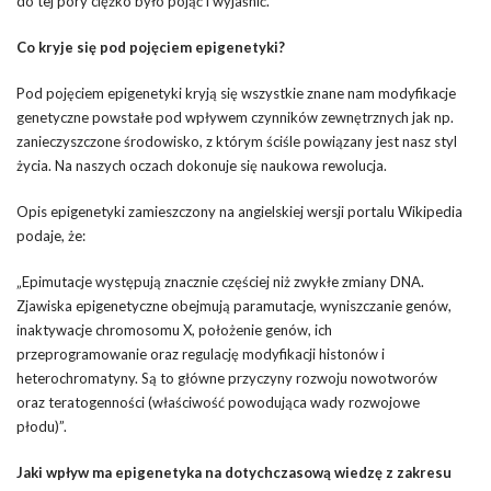
do tej pory ciężko było pojąć i wyjaśnić.
Co kryje się pod pojęciem epigenetyki?
Pod pojęciem epigenetyki kryją się wszystkie znane nam modyfikacje
genetyczne powstałe pod wpływem czynników zewnętrznych jak np.
zanieczyszczone środowisko, z którym ściśle powiązany jest nasz styl
życia. Na naszych oczach dokonuje się naukowa rewolucja.
Opis epigenetyki zamieszczony na angielskiej wersji portalu Wikipedia
podaje, że:
„Epimutacje występują znacznie częściej niż zwykłe zmiany DNA.
Zjawiska epigenetyczne obejmują paramutacje, wyniszczanie genów,
inaktywacje chromosomu X, położenie genów, ich
przeprogramowanie oraz regulację modyfikacji histonów i
heterochromatyny. Są to główne przyczyny rozwoju nowotworów
oraz teratogenności (właściwość powodująca wady rozwojowe
płodu)”.
Jaki wpływ ma epigenetyka na dotychczasową wiedzę z zakresu