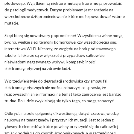
płodowego. Wyjątkiem są niektóre mutacje, które mogą prowadzić
do patologii medycznych. Dużym problemem jest narażenie na
wszechobecne dziś promieniowanie, które może powodować wtórne
mutacje.
Skąd biorą się nowotwory popromienne? Wszystkiemu winne mogą
być np. wielkie sieci telefonii komórkowej czy wszechobecna sieć
internetowa WI-Fi. Niestety, ze względu na brak podstawowego
szkolenia lekarze są w większości przypadków całkowicie
nieświadomi negatywnego wpływu kompatybilności
elektromagnetycznej na zdrowie ludzi.
W przeciwieństwie do degradacji środowiska czy smogu fal
elektromagnetycznych nie można zobaczyć, co sprawia, że
rozpowszechnianie informacji na temat tego zagrożenia jest bardzo
trudne. Bo ludzie zwykle boją się tylko tego, co mogą zobaczyć.
Odkrycia na polu epigenetyki kwestionują dotychczasową wiedzę
naukową na temat genów i przyczyn ich mutacji. Jest to jeden z
głównych elementów, które powinny przyczynić się do całkowitej
zmiany podejścia do chorób środowiskowych, a w szczególności