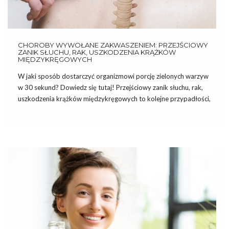
CHOROBY WYWOŁANE ZAKWASZENIEM: PRZEJŚCIOWY
ZANIK SŁUCHU, RAK, USZKODZENIA KRĄŻKÓW
MIĘDZYKRĘGOWYCH
W jaki sposób dostarczyć organizmowi porcję zielonych warzyw
w 30 sekund? Dowiedz się tutaj! Przejściowy zanik słuchu, rak,
uszkodzenia krążków międzykręgowych to kolejne przypadłości,
do których przyczynia się zakwaszeniem organizmu. Przejściowy
zanik słuchu Coraz więcej ludzi cierpi na przejściową głuchotę,
czyli nagłą utratę słuchu w […]