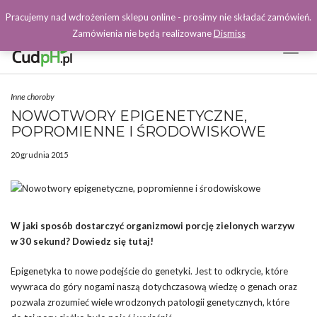
Pracujemy nad wdrożeniem sklepu online - prosimy nie składać zamówień.
Zamówienia nie będą realizowane
Dismiss
Toggl
Naviga
Facebook
Inne choroby
NOWOTWORY EPIGENETYCZNE,
POPROMIENNE I ŚRODOWISKOWE
20 grudnia 2015
W jaki sposób dostarczyć organizmowi porcję zielonych warzyw
w 30 sekund? Dowiedz się tutaj!
Epigenetyka to nowe podejście do genetyki. Jest to odkrycie, które
wywraca do góry nogami naszą dotychczasową wiedzę o genach oraz
pozwala zrozumieć wiele wrodzonych patologii genetycznych, które