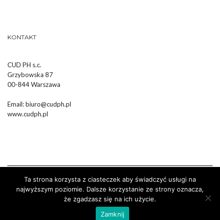
KONTAKT
CUD PH s.c.
Grzybowska 87
00-844 Warszawa
Email:
biuro@cudph.pl
www.cudph.pl
Ta strona korzysta z ciasteczek aby świadczyć usługi na
najwyższym poziomie. Dalsze korzystanie ze strony oznacza,
że zgadzasz się na ich użycie.
Wykonanie :
Strony Internetowe Białystok Dr Pixel
Zamknij