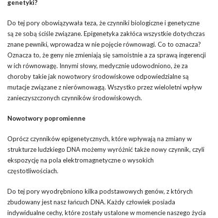
genetyki?
Do tej pory obowiązywała teza, że czynniki biologiczne i genetyczne
są ze sobą ściśle związane. Epigenetyka zakłóca wszystkie dotychczas
znane pewniki, wprowadza w nie pojęcie równowagi. Co to oznacza?
Oznacza to, że geny nie zmieniają się samoistnie a za sprawą ingerencji
w ich równowagę. Innymi słowy, medycznie udowodniono, że za
choroby takie jak nowotwory środowiskowe odpowiedzialne są
mutacje związane z nierównowagą. Wszystko przez wieloletni wpływ
zanieczyszczonych czynników środowiskowych.
Nowotwory popromienne
Oprócz czynników epigenetycznych, które wpływają na zmiany w
strukturze ludzkiego DNA możemy wyróżnić także nowy czynnik, czyli
ekspozycję na pola elektromagnetyczne o wysokich
częstotliwościach.
Do tej pory wyodrębniono kilka podstawowych genów, z których
zbudowany jest nasz łańcuch DNA. Każdy człowiek posiada
indywidualne cechy, które zostały ustalone w momencie naszego życia