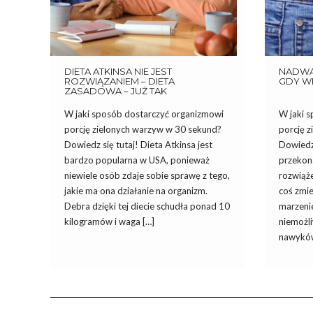
DIETA ATKINSA NIE JEST
NADWAG
ROZWIĄZANIEM – DIETA
GDY WI
ZASADOWA – JUŻ TAK
W jaki sposób dostarczyć organizmowi
W jaki 
porcję zielonych warzyw w 30 sekund?
porcję 
Dowiedz się tutaj! Dieta Atkinsa jest
Dowiedz 
bardzo popularna w USA, ponieważ
przekon
niewiele osób zdaje sobie sprawę z tego,
rozwiąże
jakie ma ona działanie na organizm.
coś zmie
Debra dzięki tej diecie schudła ponad 10
marzeni
kilogramów i waga […]
niemożl
nawyków