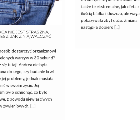
także te ekstremalne, jak dieta 
ilością białka i tłuszczu, ale waga
pokazywała zbyt dużo. Zmiana
nastąpiła dopiero […]
A NIE JEST STRASZNA,
ESZ, JAK Z NIĄ WALCZYĆ
sposób dostarczyć organizmowi
zielonych warzyw w 30 sekund?
się tutaj! Andrea nie była
ana do tego, czy badanie krwi
 jej problemy, jednak musiała
nić w swoim życiu. Jej
em było schudnąć, co było
iwe, z powodu niewłaściwych
 żywieniowych. […]