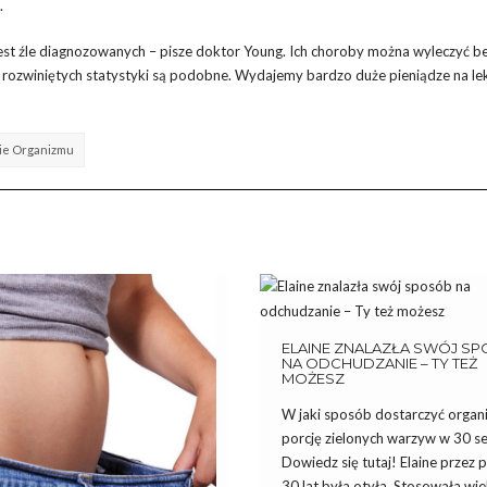
.
est źle diagnozowanych – pisze doktor Young. Ich choroby można wyleczyć b
 rozwiniętych statystyki są podobne. Wydajemy bardzo duże pieniądze na lek
ie Organizmu
ELAINE ZNALAZŁA SWÓJ S
NA ODCHUDZANIE – TY TEŻ
MOŻESZ
W jaki sposób dostarczyć orga
porcję zielonych warzyw w 30 s
Dowiedz się tutaj! Elaine przez
30 lat była otyła. Stosowała wiel