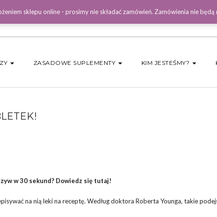
żeniem sklepu online - prosimy nie składać zamówień. Zamówienia nie będą
DZY
ZASADOWE SUPLEMENTY
KIM JESTEŚMY?
BLETEK!
zyw w 30 sekund? Dowiedz się tutaj!
pisywać na nią leki na receptę. Według doktora Roberta Younga, takie pode