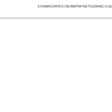
10 KWASOWYCH OBJAWÓW NIETOLERANCJI G