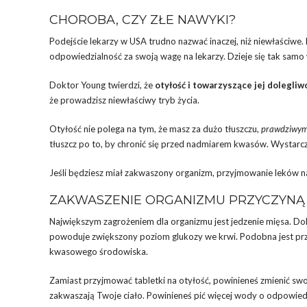
CHOROBA, CZY ZŁE NAWYKI?
Podejście lekarzy w USA trudno nazwać inaczej, niż niewłaściwe. 
odpowiedzialność za swoją wagę na lekarzy. Dzieje się tak samo
Doktor Young twierdzi, że
otyłość i towarzyszące jej dolegliw
że prowadzisz niewłaściwy tryb życia.
Otyłość nie polega na tym, że masz za dużo tłuszczu,
prawdziwym 
tłuszcz po to, by chronić się przed nadmiarem kwasów. Wystarczy,
Jeśli będziesz miał zakwaszony organizm, przyjmowanie leków n
ZAKWASZENIE ORGANIZMU PRZYCZYNĄ
Największym zagrożeniem dla organizmu jest jedzenie mięsa. D
powoduje zwiększony poziom glukozy we krwi. Podobna jest prz
kwasowego środowiska.
Zamiast przyjmować tabletki na otyłość, powinieneś zmienić swo
zakwaszają Twoje ciało. Powinieneś pić więcej wody o odpowiedni