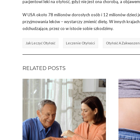
pacjentowi leki na otyłość, gdyż nie jest ona chorobą, a objawem
W USA około 78 milionów dorosłych osób i 12 milionów dzieci j
przyjmowania leków – wystarczy zmienić dietę. W innych krajach
odchudzające, przez co w istocie sobie szkodzimy.
Jak Leczyć Otyłość
Leczenie Otyłości
Otyłość A Zakwaszen
RELATED POSTS