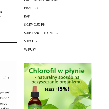
PRZEPISY
ez
RAK
i
SKLEP CUD PH
SUBSTANCJE LECZNICZE
SUKCESY
WIRUSY
POSÓB
nizmowi
ekund?
 ponad
e diet –