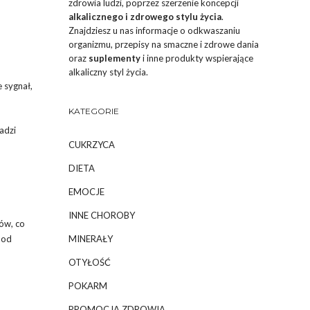
zdrowia ludzi, poprzez szerzenie koncepcji
alkalicznego i zdrowego stylu życia
.
Znajdziesz u nas informacje o odkwaszaniu
organizmu, przepisy na smaczne i zdrowe dania
oraz
suplementy
i inne produkty wspierające
alkaliczny styl życia.
e sygnał,
KATEGORIE
adzi
CUKRZYCA
DIETA
EMOCJE
INNE CHOROBY
ów, co
 od
MINERAŁY
OTYŁOŚĆ
POKARM
PROMOCJA ZDROWIA