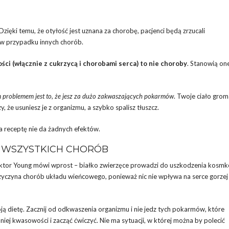
Dzięki temu, że otyłość jest uznana za chorobę, pacjenci będą zrzucali
 w przypadku innych chorób.
ości (włącznie z cukrzycą i chorobami serca) to nie choroby
. Stanowią on
problemem jest to, że jesz za dużo zakwaszających pokarmów
. Twoje ciało grom
 że usuniesz je z organizmu, a szybko spalisz tłuszcz.
a receptę nie da żadnych efektów.
 WSZYSTKICH CHORÓB
oktor Young mówi wprost – białko zwierzęce prowadzi do uszkodzenia kosmk
yczyna chorób układu wieńcowego, ponieważ nic nie wpływa na serce gorzej
ją dietę. Zacznij od odkwaszenia organizmu i nie jedz tych pokarmów, które
ej kwasowości i zacząć ćwiczyć. Nie ma sytuacji, w której można by polecić