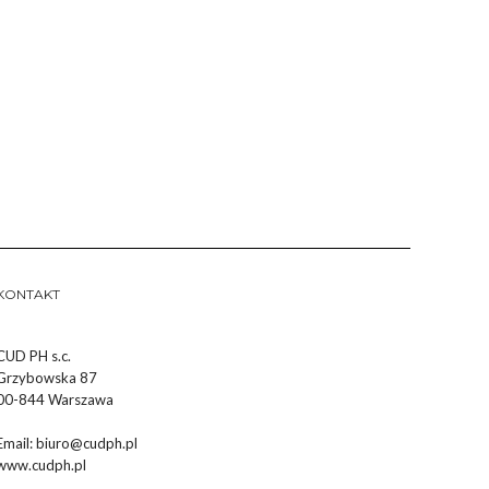
KONTAKT
CUD PH s.c.
Grzybowska 87
00-844 Warszawa
Email:
biuro@cudph.pl
www.cudph.pl