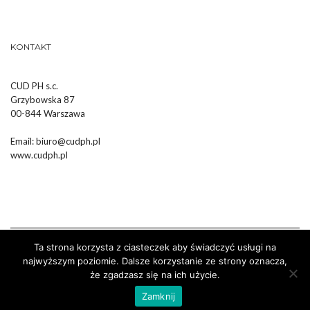
KONTAKT
CUD PH s.c.
Grzybowska 87
00-844 Warszawa
Email:
biuro@cudph.pl
www.cudph.pl
Ta strona korzysta z ciasteczek aby świadczyć usługi na
najwyższym poziomie. Dalsze korzystanie ze strony oznacza,
że zgadzasz się na ich użycie.
Wykonanie :
Strony Internetowe Białystok Dr Pixel
Zamknij