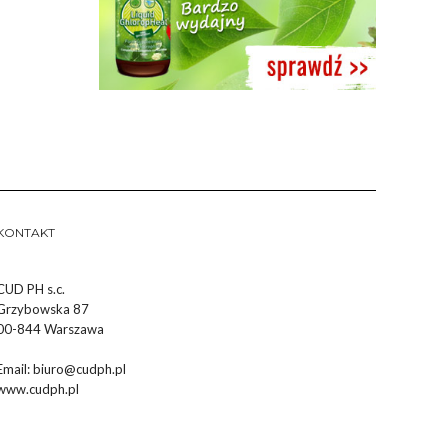
KONTAKT
CUD PH s.c.
Grzybowska 87
00-844 Warszawa
Email:
biuro@cudph.pl
www.cudph.pl