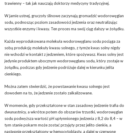
trawienny – tak jak nauczają doktorzy medycyny tradycyjnej.
W jamie ustnej, gruczoły ślinowe zaczynają gromadzić wodorowęglan
sodu, podnosząc poziom zasadowości jedzenia oraz neutralizując
wszystkie enzymy i kwasy. Ten proces ma swój ciąg dalszy w żołądku.
Każda wyprodukowana molekuła wodorowęglanu sodu pociąga za
sobą produkcję molekuły kwasu solnego, z tymże kwas solny nigdy
nie wchodzi w kontakt z jedzeniem, które spożywasz. Kwas solny jest
jedynie produktem ubocznym wodorowęglanu sodu, który zostaje w
żołądku, podczas gdy jedzenie podróżuje dalej w kierunku jelita
cienkiego.
Można zatem stwierdzić, że powstawanie kwasu solnego jest
dowodem na to, że jedzenie zostało zalkalizowane.
W momencie, gdy przekształcone w stan zasadowy jedzenie trafia do
dwunastnicy, a wkrótce potem do obszarów trzustki, wodorowęglan
sodu podwyższa wartość pH upłynnionego jedzenia z 8,2 do 8,4 – w
tym stanie pokarm może zostać przyjęty przez jelito cienkie, a
następnie przekształcony w hemocytoblasty, a dalej w czerwone