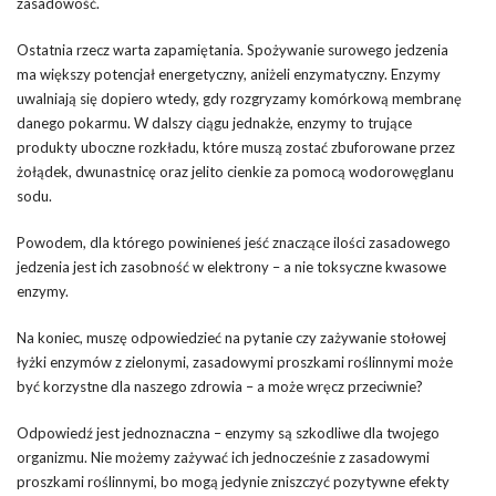
zasadowość.
Ostatnia rzecz warta zapamiętania. Spożywanie surowego jedzenia
ma większy potencjał energetyczny, aniżeli enzymatyczny. Enzymy
uwalniają się dopiero wtedy, gdy rozgryzamy komórkową membranę
danego pokarmu. W dalszy ciągu jednakże, enzymy to trujące
produkty uboczne rozkładu, które muszą zostać zbuforowane przez
żołądek, dwunastnicę oraz jelito cienkie za pomocą wodorowęglanu
sodu.
Powodem, dla którego powinieneś jeść znaczące ilości zasadowego
jedzenia jest ich zasobność w elektrony – a nie toksyczne kwasowe
enzymy.
Na koniec, muszę odpowiedzieć na pytanie czy zażywanie stołowej
łyżki enzymów z zielonymi, zasadowymi proszkami roślinnymi może
być korzystne dla naszego zdrowia – a może wręcz przeciwnie?
Odpowiedź jest jednoznaczna – enzymy są szkodliwe dla twojego
organizmu. Nie możemy zażywać ich jednocześnie z zasadowymi
proszkami roślinnymi, bo mogą jedynie zniszczyć pozytywne efekty