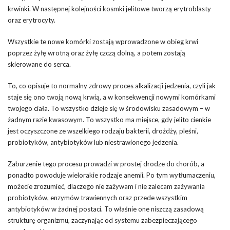
krwinki. W następnej kolejności kosmki jelitowe tworzą erytroblasty
oraz erytrocyty.
Wszystkie te nowe komórki zostają wprowadzone w obieg krwi
poprzez żyłę wrotną oraz żyłę czczą dolną, a potem zostają
skierowane do serca.
To, co opisuje to normalny zdrowy proces alkalizacji jedzenia, czyli jak
staje się ono twoją nową krwią, a w konsekwencji nowymi komórkami
twojego ciała. To wszystko dzieje się w środowisku zasadowym – w
żadnym razie kwasowym. To wszystko ma miejsce, gdy jelito cienkie
jest oczyszczone ze wszelkiego rodzaju bakterii, drożdży, pleśni,
probiotyków, antybiotyków lub niestrawionego jedzenia.
Zaburzenie tego procesu prowadzi w prostej drodze do chorób, a
ponadto powoduje wielorakie rodzaje anemii. Po tym wytłumaczeniu,
możecie zrozumieć, dlaczego nie zażywam i nie zalecam zażywania
probiotyków, enzymów trawiennych oraz przede wszystkim
antybiotyków w żadnej postaci. To właśnie one niszczą zasadową
strukturę organizmu, zaczynając od systemu zabezpieczającego