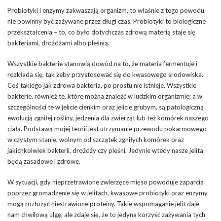
Probiotyki i enzymy zakwaszają organizm, to właśnie z tego powodu
nie powinny być zażywane przez długi czas. Probiotyki to biologiczne
przekształcenia – to, co było dotychczas zdrową materią staje się
bakteriami, drożdżami albo pleśnią.
Wszystkie bakterie stanowią dowód na to, że materia fermentuje i
rozkłada się, tak żeby przystosować się do kwasowego środowiska.
Coś takiego jak zdrowa bakteria, po prostu nie istnieje. Wszystkie
bakterie, również te, które można znaleźć w ludzkim organizmie; a w
szczególności te w jelicie cienkim oraz jelicie grubym, są patologiczną
ewolucją zgniłej rośliny, jedzenia dla zwierząt lub też komórek naszego
ciała. Podstawą mojej teorii jest utrzymanie przewodu pokarmowego
w czystym stanie, wolnym od szczątek zgniłych komórek oraz
jakichkolwiek bakterii, drożdży czy pleśni. Jedynie wtedy nasze jelita
będą zasadowe i zdrowe.
W sytuacji, gdy nieprzetrawione zwierzęce mięso powoduje zaparcia
poprzez gromadzenie się w jelitach, kwasowe probiotyki oraz enzymy
mogą rozłożyć niestrawione proteiny. Takie wspomaganie jelit daje
nam chwilową ulgę, ale zdaje się, że to jedyna korzyść zażywania tych