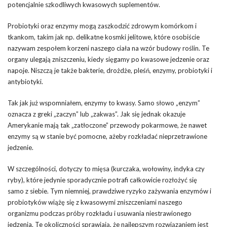
potencjalnie szkodliwych kwasowych suplementów.
Probiotyki oraz enzymy mogą zaszkodzić zdrowym komórkom i
tkankom, takim jak np. delikatne kosmki jelitowe, które osobiście
nazywam zespołem korzeni naszego ciała na wzór budowy roślin. Te
organy ulegają zniszczeniu, kiedy sięgamy po kwasowe jedzenie oraz
napoje. Niszczą je także bakterie, drożdże, pleśń, enzymy, probiotyki i
antybiotyki.
Tak jak już wspomniałem, enzymy to kwasy. Samo słowo „enzym”
oznacza z greki „zaczyn” lub „zakwas”. Jak się jednak okazuje
Amerykanie mają tak „zatłoczone” przewody pokarmowe, że nawet
enzymy są w stanie być pomocne, ażeby rozkładać nieprzetrawione
jedzenie.
W szczególności, dotyczy to mięsa (kurczaka, wołowiny, indyka czy
ryby), które jedynie sporadycznie potrafi całkowicie rozłożyć się
samo z siebie. Tym niemniej, prawdziwe ryzyko zażywania enzymów i
probiotyków wiążę się z kwasowymi zniszczeniami naszego
organizmu podczas próby rozkładu i usuwania niestrawionego
jedzenia. Te okoliczności sprawiają, że najlepszym rozwiązaniem jest