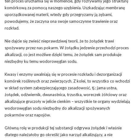
ten proces uruchamia się w momencie, gdy rozrywamy jego strukturę
komórkową za pomocą naszego uzębienia. Uszkadzając membranę
uporządkowanej materii, wtedy gdy przegryzamy ją zębami,
powodujemy, że zaczyna ona swoje samoczynne trawienie oraz
rozkład.
Nie dajcie się zwieść nieprawdziwej teorii, że to żołądek trawi
spożywany przez nas pokarm. W żołądku jedzenie przechodzi proces
alkalizacji, co jest możliwe dzięki temu, że żołądek sam produkuje
niezbędny ku temu wodorowęglan sodu.
Kwasy i enzymy uwalniają się w procesie rozkładu i dezorganizacji
komórek roślinnych oraz zwierzęcych. Z kolei, to wszystko co wchodzi
w skład system zabezpieczającego zasadowość, tj.: jama ustna,
żołądek, odźwiernik, dwunastnica, trzustka, woreczek żółciowy oraz
alkalizujące gruczoły w jelicie cienkim – wszystkie te organy wydzielają
wodorowęglan sodu niezbędny do alkalizacji spożywanych
pokarmów oraz napojów.
Główną rolę w produkcji tej substancji odgrywa żołądek i właśnie
dlatego należałoby go określić jako narząd alkalizujący, a nie