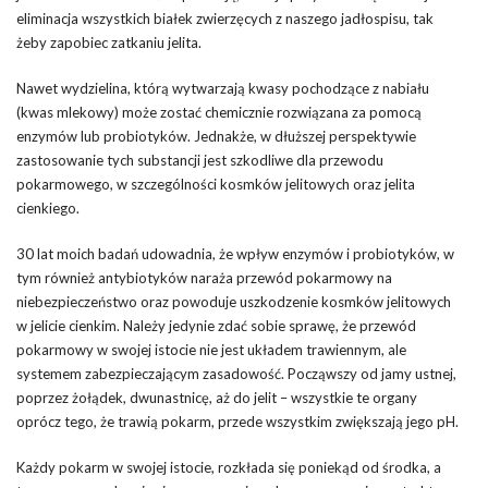
eliminacja wszystkich białek zwierzęcych z naszego jadłospisu, tak
żeby zapobiec zatkaniu jelita.
Nawet wydzielina, którą wytwarzają kwasy pochodzące z nabiału
(kwas mlekowy) może zostać chemicznie rozwiązana za pomocą
enzymów lub probiotyków. Jednakże, w dłuższej perspektywie
zastosowanie tych substancji jest szkodliwe dla przewodu
pokarmowego, w szczególności kosmków jelitowych oraz jelita
cienkiego.
30 lat moich badań udowadnia, że wpływ enzymów i probiotyków, w
tym również antybiotyków naraża przewód pokarmowy na
niebezpieczeństwo oraz powoduje uszkodzenie kosmków jelitowych
w jelicie cienkim. Należy jedynie zdać sobie sprawę, że przewód
pokarmowy w swojej istocie nie jest układem trawiennym, ale
systemem zabezpieczającym zasadowość. Począwszy od jamy ustnej,
poprzez żołądek, dwunastnicę, aż do jelit – wszystkie te organy
oprócz tego, że trawią pokarm, przede wszystkim zwiększają jego pH.
Każdy pokarm w swojej istocie, rozkłada się poniekąd od środka, a