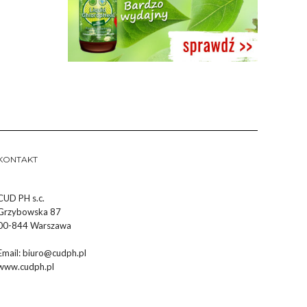
KONTAKT
CUD PH s.c.
Grzybowska 87
00-844 Warszawa
Email:
biuro@cudph.pl
www.cudph.pl