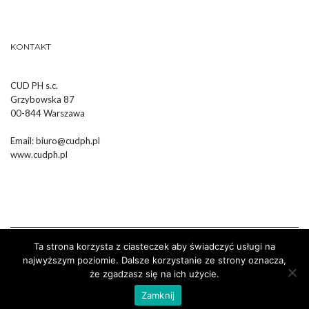
KONTAKT
CUD PH s.c.
Grzybowska 87
00-844 Warszawa
Email:
biuro@cudph.pl
www.cudph.pl
Ta strona korzysta z ciasteczek aby świadczyć usługi na
najwyższym poziomie. Dalsze korzystanie ze strony oznacza,
że zgadzasz się na ich użycie.
Wykonanie :
Strony Internetowe Białystok Dr Pixel
Zamknij