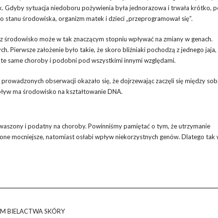
k. Gdyby sytuacja niedoboru pożywienia była jednorazowa i trwała krótko, 
stanu środowiska, organizm matek i dzieci „przeprogramował się”.
 oraz środowisko może w tak znaczącym stopniu wpływać na zmiany w genach.
 Pierwsze założenie było takie, że skoro bliźniaki pochodzą z jednego jaja,
 te same choroby i podobni pod wszystkimi innymi względami.
rowadzonych obserwacji okazało się, że dojrzewając zaczęli się między sob
wpływ ma środowisko na kształtowanie DNA.
kwaszony i podatny na choroby. Powinniśmy pamiętać o tym, że utrzymanie
one mocniejsze, natomiast osłabi wpływ niekorzystnych genów. Dlatego tak 
M BIELACTWA SKÓRY