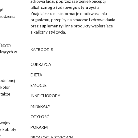
zdrowia ludzi, poprzez szerzenie koncepcji
alkalicznego i zdrowego stylu życia
.
ąć
Znajdziesz u nas informacje o odkwaszaniu
chodzenia
organizmu, przepisy na smaczne i zdrowe dania
oraz
suplementy
i inne produkty wspierające
alkaliczny styl życia.
jących
KATEGORIE
dzących w
CUKRZYCA
DIETA
łodnionej
EMOCJE
 kolor
 także
INNE CHOROBY
MINERAŁY
OTYŁOŚĆ
 wojny
POKARM
, kobiety
h
PROMOCJA ZDROWIA