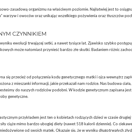
owo-zasadową organizmu na właściwym poziomie. Najłatwiej jest to osiągn
h” warzyw i owoców oraz unikając wszelkiego pożywienia oraz tłuszczów po
NYM CZYNNIKIEM
niku ewolucji trwającej setki, a nawet tysiące lat. Zjawisko szybko postępu
wych może natomiast przynieść bardzo złe skutki. Badaniem różnic zacho
zyna się przecież od połączenia kodu genetycznego matki i ojca wewnątrz zap
żona z mieszanki informacji, jakie przekazali nam rodzice. Nas budowa ciała,
go jesteśmy do naszych rodziców podobni. W kodzie genetycznym zapisana jest
roby genetyczne.
astycznym przykładem jest ten o kobietach rodzących dzieci w czasie drugiej
ły ciąże mimo bardzo ubogiej diety (nawet 518 kalorii dziennie). Co ciekawe
iej niedożywione od swoich matek. Okazuje się, że w wyniku długotrwałych złyc