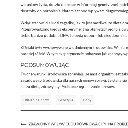
warunków życia, doszło do zmian w informacji genetycznej mate
doszłoby do poronienia. Natomiast pod wpływem długotrwałego 
Wciąż stanowi dla ludzi zagadkę, jak to jest możliwe, że dieta
Przeprowadzono kiedyś eksperyment na bliźniętach jednojajowych.
siebie bardzo podobne DNA, to będą odporni lub nieodporni na
Bliźniaki były wychowywane w odmiennym środowisku. W miarę p
bardziej różnić. W tym eksperymencie pokazano jak znaczący 
PODSUMOWUJĄC
Trudne warunki środowiska sprawiają, że nasz organizm jest za
zasadowego środowiska dla naszych genów sprawi, że staną się 
nasza dieta, zdrowy styl życia oraz ograniczanie stresów.
Działanie Genów
Genetyka
Geny
ZBAWIENNY WPŁYW CUDU RÓWNOWAGI PH NA PROBLE