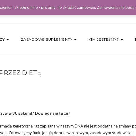
żeniem sklepu online - prosimy nie składać zamówień. Zamówienia nie będą
DZY
ZASADOWE SUPLEMENTY
KIM JESTEŚMY?
 PRZEZ DIETĘ
zyw w 30 sekund? Dowiedz się tutaj!
nformacja genetyczna raz zapisana w naszym DNA nie jest podatna na zmiany p
prawda. Zdrowe geny funkcjonują dobrze w zdrowym, zasadowym środowisku.