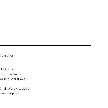
KONTAKT
CUD PH s.c.
Grzybowska 87
00-844 Warszawa
Email:
biuro@cudph.pl
www.cudph.pl