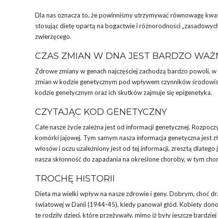
Dla nas oznacza to, że powinniśmy utrzymywać równowagę kwas
stosując dietę opartą na bogactwie i różnorodności „zasadowyc
zwierzęcego.
CZAS ZMIAN W DNA JEST BARDZO WAŻ
Zdrowe zmiany w genach najczęściej zachodzą bardzo powoli, w wy
zmian w kodzie genetycznym pod wpływem czynników środowisko
kodzie genetycznym oraz ich skutków zajmuje się epigenetyka.
CZYTAJĄC KOD GENETYCZNY
Całe nasze życie zależna jest od informacji genetycznej. Rozpoc
komórki jajowej. Tym samym nasza informacja genetyczna jest zło
włosów i oczu uzależniony jest od tej informacji, zresztą dlate
nasza skłonność do zapadania na określone choroby, w tym cho
TROCHĘ HISTORII
Dieta ma wielki wpływ na nasze zdrowie i geny. Dobrym, choć dr
światowej w Danii (1944-45), kiedy panował głód. Kobiety donosi
te rodziły dzieci, które przeżywały, mimo iż były jeszcze bardz