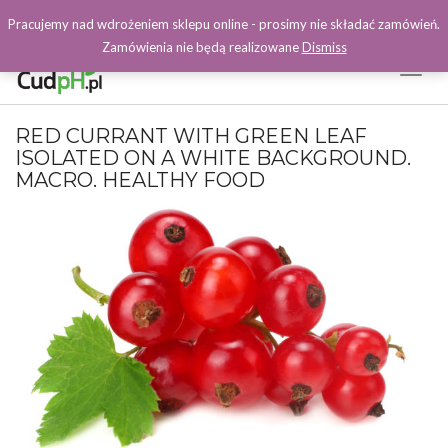
Pracujemy nad wdrożeniem sklepu online - prosimy nie składać zamówień.
Zamówienia nie będą realizowane
Dismiss
Toggl
Naviga
Facebook
RED CURRANT WITH GREEN LEAF
ISOLATED ON A WHITE BACKGROUND.
MACRO. HEALTHY FOOD