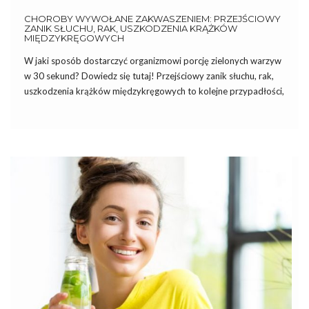
CHOROBY WYWOŁANE ZAKWASZENIEM: PRZEJŚCIOWY
ZANIK SŁUCHU, RAK, USZKODZENIA KRĄŻKÓW
MIĘDZYKRĘGOWYCH
W jaki sposób dostarczyć organizmowi porcję zielonych warzyw
w 30 sekund? Dowiedz się tutaj! Przejściowy zanik słuchu, rak,
uszkodzenia krążków międzykręgowych to kolejne przypadłości,
do których przyczynia się zakwaszeniem organizmu. Przejściowy
zanik słuchu Coraz więcej ludzi cierpi na przejściową głuchotę,
czyli nagłą utratę słuchu w […]