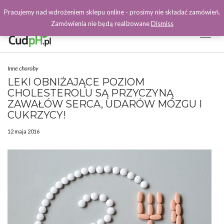
Pracujemy nad wdrożeniem sklepu online - prosimy nie składać zamówień.
Zamówienia nie będą realizowane
Dismiss
Toggl
Naviga
Facebook
Inne choroby
LEKI OBNIŻAJĄCE POZIOM
CHOLESTEROLU SĄ PRZYCZYNĄ
ZAWAŁÓW SERCA, UDARÓW MÓZGU I
CUKRZYCY!
12 maja 2016