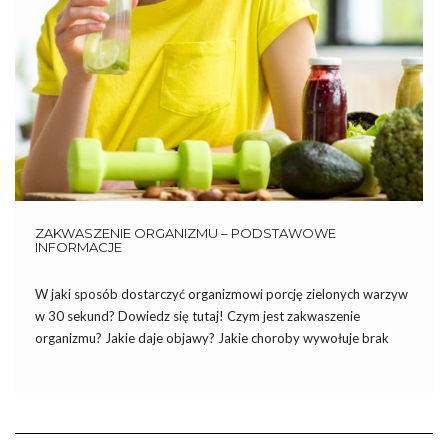
ZAKWASZENIE ORGANIZMU – PODSTAWOWE
INFORMACJE
W jaki sposób dostarczyć organizmowi porcję zielonych warzyw
w 30 sekund? Dowiedz się tutaj! Czym jest zakwaszenie
organizmu? Jakie daje objawy? Jakie choroby wywołuje brak
równowagi pH? Oto podstawowe informacje o zakwaszeniu
organizmu. Czym jest zakwaszenie organizmu? Organizm
każdego dnia produkuje tzw. odpady kwasowe (cholesterol, […]