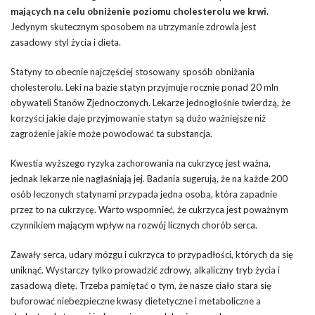
mających na celu obniżenie poziomu cholesterolu we krwi.
Jedynym skutecznym sposobem na utrzymanie zdrowia jest
zasadowy styl życia i dieta.
Statyny to obecnie najczęściej stosowany sposób obniżania
cholesterolu. Leki na bazie statyn przyjmuje rocznie ponad 20 mln
obywateli Stanów Zjednoczonych. Lekarze jednogłośnie twierdzą, że
korzyści jakie daje przyjmowanie statyn są dużo ważniejsze niż
zagrożenie jakie może powodować ta substancja.
Kwestia wyższego ryzyka zachorowania na cukrzycę jest ważna,
jednak lekarze nie nagłaśniają jej. Badania sugerują, że na każde 200
osób leczonych statynami przypada jedna osoba, która zapadnie
przez to na cukrzycę. Warto wspomnieć, że cukrzyca jest poważnym
czynnikiem mającym wpływ na rozwój licznych chorób serca.
Zawały serca, udary mózgu i cukrzyca to przypadłości, których da się
uniknąć. Wystarczy tylko prowadzić zdrowy, alkaliczny tryb życia i
zasadową dietę. Trzeba pamiętać o tym, że nasze ciało stara się
buforować niebezpieczne kwasy dietetyczne i metaboliczne a