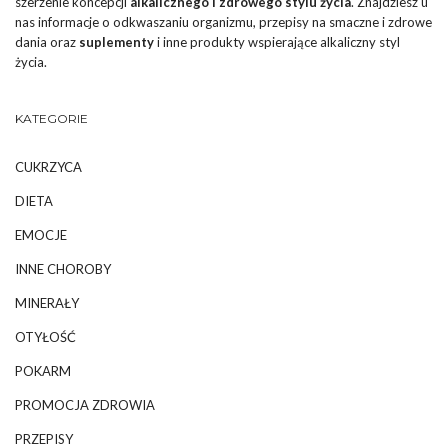
szerzenie koncepcji
alkalicznego i zdrowego stylu życia
. Znajdziesz u
nas informacje o odkwaszaniu organizmu, przepisy na smaczne i zdrowe
dania oraz
suplementy
i inne produkty wspierające alkaliczny styl
życia.
KATEGORIE
CUKRZYCA
DIETA
EMOCJE
INNE CHOROBY
MINERAŁY
OTYŁOŚĆ
POKARM
PROMOCJA ZDROWIA
PRZEPISY