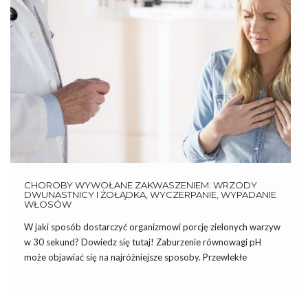
CHOROBY WYWOŁANE ZAKWASZENIEM: WRZODY
DWUNASTNICY I ŻOŁĄDKA, WYCZERPANIE, WYPADANIE
WŁOSÓW
W jaki sposób dostarczyć organizmowi porcję zielonych warzyw
w 30 sekund? Dowiedz się tutaj! Zaburzenie równowagi pH
może objawiać się na najróżniejsze sposoby. Przewlekłe
zakwaszenie przyczynia się do pojawienia się licznych chorób i
dolegliwości, m.in. choroby wrzodowej, wyczerpania, wypadania
włosów. Wrzody dwunastnicy i żołądka Choroba […]