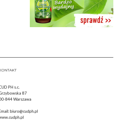
KONTAKT
CUD PH s.c.
Grzybowska 87
00-844 Warszawa
Email:
biuro@cudph.pl
www.cudph.pl