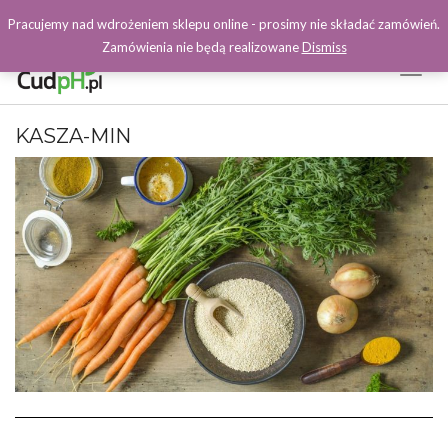
Pracujemy nad wdrożeniem sklepu online - prosimy nie składać zamówień.
Zamówienia nie będą realizowane
Dismiss
Toggl
Naviga
Facebook
KASZA-MIN