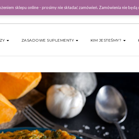
żeniem sklepu online - prosimy nie składać zamówień. Zamówienia nie będą
DZY
ZASADOWE SUPLEMENTY
KIM JESTEŚMY?