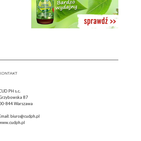
KONTAKT
CUD PH s.c.
Grzybowska 87
00-844 Warszawa
Email:
biuro@cudph.pl
www.cudph.pl