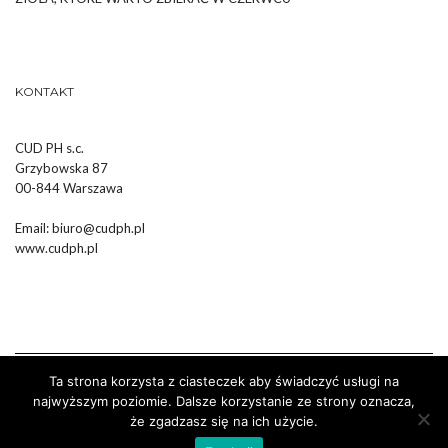
KONTAKT
CUD PH s.c.
Grzybowska 87
00-844 Warszawa
Email:
biuro@cudph.pl
www.cudph.pl
Ta strona korzysta z ciasteczek aby świadczyć usługi na
najwyższym poziomie. Dalsze korzystanie ze strony oznacza,
że zgadzasz się na ich użycie.
Wykonanie :
Strony Internetowe Białystok Dr Pixel